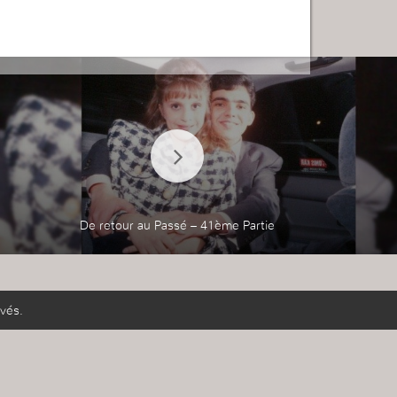
De retour au Passé – 41ème Partie
vés.