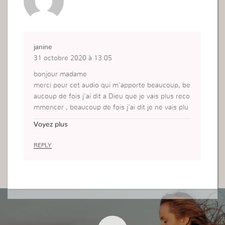
janine
31 octobre 2020 à 13:05
bonjour madame
merci pour cet audio qui m’apporte beaucoup, be
aucoup de fois j’ai dit a Dieu que je vais plus reco
mmencer , beaucoup de fois j’ai dit je ne vais plu
s dire ,plus parler sans réfléchir, et toujours je m
Voyez plus
e suis retrouvée a refaire les mêmes choses et q
ui m’ont fait que me faire du tord.
REPLY