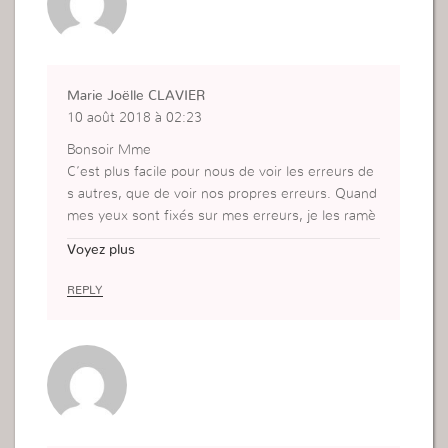
Marie Joëlle CLAVIER
10 août 2018 à 02:23
Bonsoir Mme
C’est plus facile pour nous de voir les erreurs de
s autres, que de voir nos propres erreurs. Quand
mes yeux sont fixés sur mes erreurs, je les ramè
ne aux pieds de Jésus et Il donne la condition po
Voyez plus
ur les vaincre. Et là j’ai cette condition pour aider
l’autre.
REPLY
Merci pour ce message.
#Marie Joëlle CAU Evry Courcouronnes.