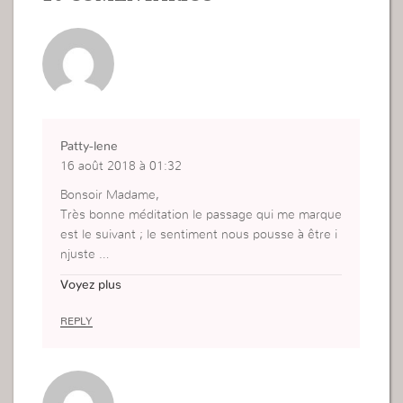
Patty-lene
16 août 2018 à 01:32
Bonsoir Madame,
Très bonne méditation le passage qui me marque
est le suivant ; le sentiment nous pousse à être i
njuste …
Oui parce que je dois plaire à Dieu donc chaque j
Voyez plus
our sacrifié et constamment voir si j’agis comme
Dieu le veut.
REPLY