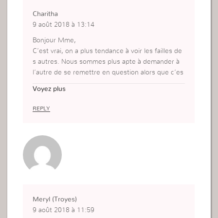
Charitha
9 août 2018 à 13:14
Bonjour Mme,
C’est vrai, on a plus tendance à voir les failles de
s autres. Nous sommes plus apte à demander à
l’autre de se remettre en question alors que c’es
t nous qui devons nous remettre en question pre
Voyez plus
mièrement.
Je dois me remettre en question quotidienneme
REPLY
nt pour ne pas laisser mes sentiments m’aveugle
r et m’éloigner de Dieu.
Meryl (Troyes)
9 août 2018 à 11:59