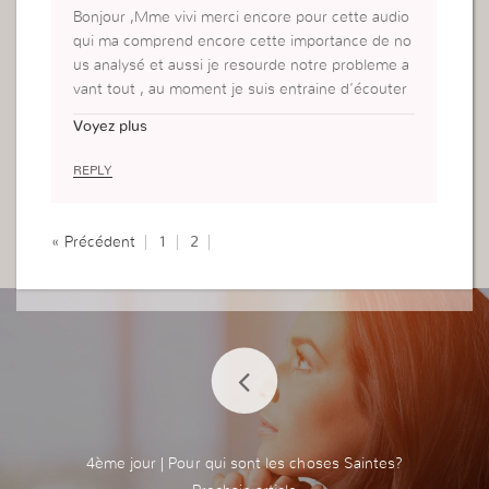
Bonjour ,Mme vivi merci encore pour cette audio
qui ma comprend encore cette importance de no
us analysé et aussi je resourde notre probleme a
vant tout , au moment je suis entraine d’écouter
cette áudio il a eu un combat dans ma tete , mais
Voyez plus
j’ai dit que cette parole est pour moi non pas pou
r mon prochain .
REPLY
Chaque audio m’aide analysé ma foi et aussi mon
interieur
« Précédent
1
2
4ème jour | Pour qui sont les choses Saintes?