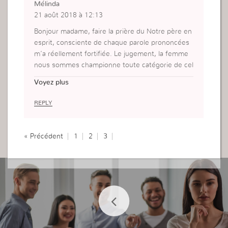
Mélinda
21 août 2018 à 12:13
Bonjour madame, faire la prière du Notre père en
esprit, consciente de chaque parole prononcées
m’a réellement fortifiée. Le jugement, la femme
nous sommes championne toute catégorie de cel
a ! Au vu de toutes mes failles et erreurs je ne so
Voyez plus
uhaite pas que Dieu me juge, je vais donc être
d’autant plus vigilante pour ne pas infliger ce que
REPLY
je ne veux pas que l’on me fasse!
« Précédent
1
2
3