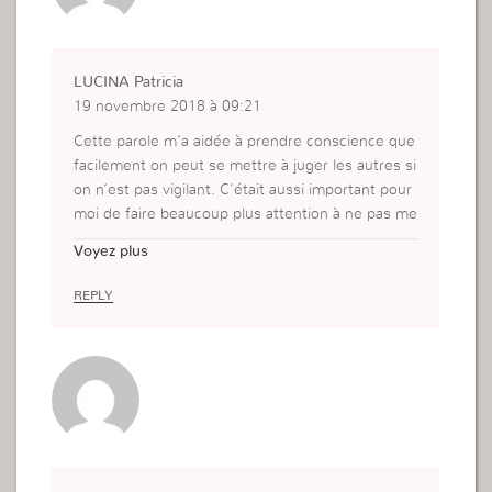
LUCINA Patricia
19 novembre 2018 à 09:21
Cette parole m’a aidée à prendre conscience que
facilement on peut se mettre à juger les autres si
on n’est pas vigilant. C’était aussi important pour
moi de faire beaucoup plus attention à ne pas me
laisser contaminer par les autres personnes qui vi
Voyez plus
ennent vers moi pour juger les autres. J’ai pris d
es attitudes en coupant la conversation, ainsi , je
REPLY
suis en paix avec moi même et heureuse d’avoir
fait des efforts pour obéir à la parole de Dieu .