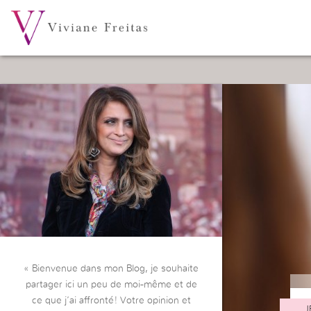
« Bienvenue dans mon Blog, je souhaite
partager ici un peu de moi-même et de
ce que j’ai affronté! Votre opinion et
J