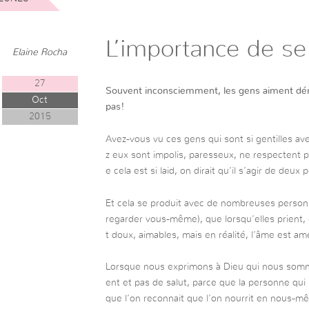
L’importance de se 
Elaine Rocha
27
Souvent inconsciemment, les gens aiment démo
Oct
pas!
2015
Avez-vous vu ces gens qui sont si gentilles av
z eux sont impolis, paresseux, ne respectent p
e cela est si laid, on dirait qu’il s’agir de deu
Et cela se produit avec de nombreuses personn
regarder vous-même), que lorsqu’elles prient, 
t doux, aimables, mais en réalité, l’âme est am
Lorsque nous exprimons à Dieu qui nous somm
ent et pas de salut, parce que la personne qui 
que l’on reconnait que l’on nourrit en nous-m