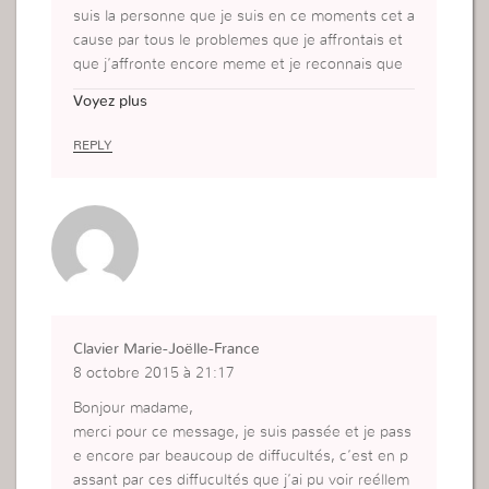
suis la personne que je suis en ce moments cet a
cause par tous le problemes que je affrontais et
que j’affronte encore meme et je reconnais que
parfois je comprenais pas pourquoi maintenant je
Voyez plus
comprends.que Dieu vous benisse et merci enco
re
REPLY
Belgique,alost
Clavier Marie-Joëlle-France
8 octobre 2015 à 21:17
Bonjour madame,
merci pour ce message, je suis passée et je pass
e encore par beaucoup de diffucultés, c’est en p
assant par ces diffucultés que j’ai pu voir reéllem