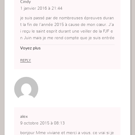
Cindy
1 janvier 2016 à 21:44
je suis passé par de nombreuses épreuves duran
t la fin de l’année 2015 à cause de mon cœur. J’a
i reçu le saint esprit durant une veiller de la FJF e
n Juin mais je me rend compte que je suis entrée
dans l’année 2016 en étant approuvé. En France i
Voyez plus
l y’a eu une veillé. J’ai pu alors restaurer ma com
munion avec Dieu être renouvelé mais surtout ap
REPLY
prouvé par le saint esprit. J’ai brisé mon orgueil q
ui l’étouffé au dedans de moi. Je suis entré en 2
016 en paix remplie du saint esprit. Il a trouvé en
moi domicile. Et en lisant cette article je me rend
compte que c’était l’objectif de Dieu que je sois
éprouvé afin qu’il puisse m’approuvé. J’ai égalem
ent comprise que je ne suis pas parfaite. Et que l
a lutte commence dès maintenant.
alex
9 octobre 2015 à 08:13
bonjour Mme viviane et merci a vous. ce vrai si je