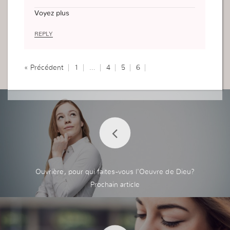
ent qui j’étais.
Voyez plus
Ces diffucultés m’ont rendu plus forte, par ce qu
e j’étais une femme très sentimentales.
REPLY
A chaque diffucultés je passe, je sais que Dieu a
besoin de travailler quelque chose en moi.
« Précédent
1
…
4
5
6
Ouvrière, pour qui faites-vous l'Oeuvre de Dieu?