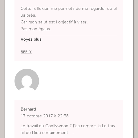
Cette réflexion me permets de me regarder de pl
us près.
Car mon salut est l objectif à viser.
Pas mon égaux.
Qui essaie de prendre la place par l auto suffissa
Voyez plus
nce si je ne veille pas.
REPLY
Bernard
17 octobre 2017 à 22:58
Le travail du Godllywood ? Pas compris la Le trav
ail de Dieu certainement ….