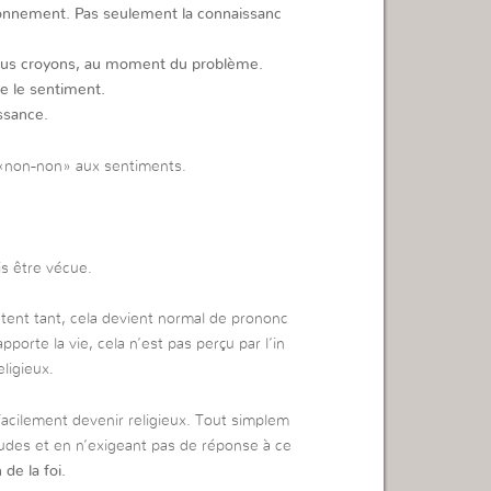
aisonnement. Pas seulement la connaissanc
 nous croyons, au moment du problème.
re le sentiment.
ssance.
t «non-non» aux sentiments.
is être vécue.
tent tant, cela devient normal de prononc
apporte la vie, cela n’est pas perçu par l’in
eligieux.
facilement devenir religieux. Tout simplem
itudes et en n’exigeant pas de réponse à ce
de la foi.