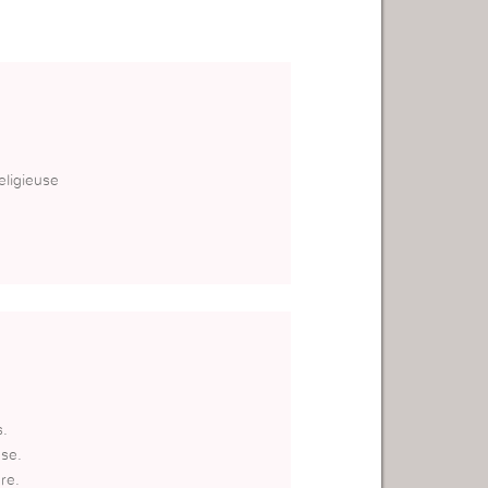
eligieuse
s.
use.
re.