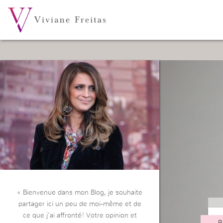
« Bienvenue dans mon Blog, je souhaite
partager ici un peu de moi-même et de
ce que j’ai affronté! Votre opinion et
R