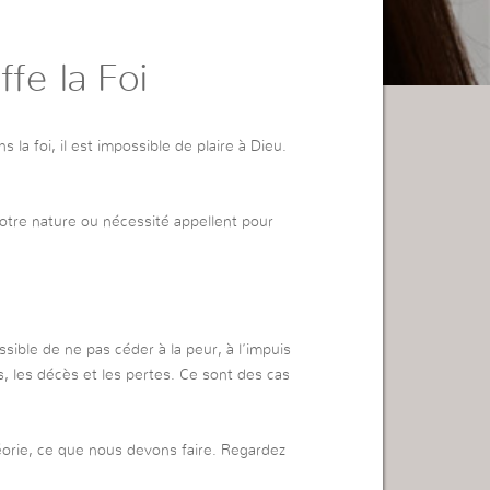
fe la Foi
la foi, il est impossible de plaire à Dieu.
otre nature ou nécessité appellent pour
ossible de ne pas céder à la peur, à l’impuis
les décès et les pertes. Ce sont des cas
héorie, ce que nous devons faire. Regardez