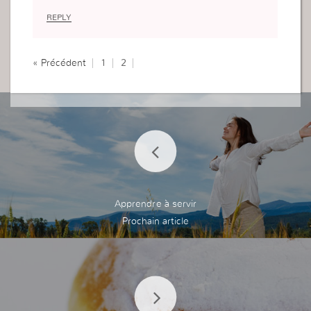
e cette terre, préoccupé..
REPLY
J’étais comme ça, je ne suis pas ouvrière mais j’é
tais enveloppée par les choses de ce monde, plu
s j’y étais plus mes problèmes se multipliaient..
« Précédent
1
2
Maintenant, je dis oui à Dieu et non à ma volonté
qui est attaché au monde.
Que Dieu vous bénisse
Apprendre à servir