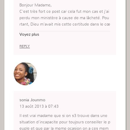
Bonjour Madame,
C’est très fort ce post car cela fut mon cas et j’ai
perdu mon ministère à cause de ma lâcheté. Pou
rtant, Dieu m’avait mis cette certitude dans le cœ
ur et moi, au lieu de lui faire confiance, j’ai comm
Voyez plus
encé à regarder mes problèmes,au fait que que
j’étais dans l’incapacité d’aider les autres, j’étais f
REPLY
rustrée et j’ai essayé de les résoudre par la force
de mon bras et le pire c’est que j’en ai même pas
parlé à l’épouse de mon pasteur. Ce désespoir
m’a tellement aveuglé,j’ai accumulé bêtise sur bê
tise et voilà..Tout m’a explosé au visage..
sonia Jounmo
13 août 2013 à 07:43
Il est vrai madame que si on s3 trouve dans une
situation d’incapacite pour toujours conseiller le p
euple et que par la meme ocasion on a ces mem