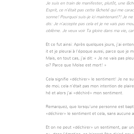
Je suis en train de manifester, plutôt, une lâch
Esprit, ce n’était pas cette lâcheté qui me carac
sonne! Pourquoi suis-je ici maintenant?! Je ne
dis: Je n’accepte pas cela et je ne vais pas mour
oblème. Je veux voir Ta gloire dans ma vie, car 
Et ce fut ainsi: Après quelques jours, j’ai ent
it et je pleurai à l’époque aussi, parce que je m
Mais, en tout cas, j’ai dit: « Je ne vais pas ple
oi? Parce que Moïse est mort! »
Cela signifie «déchirer» le sentiment! Je ne su
de moi; cela n’était pas mon intention de plaire
hé et alors j’ai «déchiré» mon sentiment.
Remarquez, que lorsqu’une personne est baptis
«déchirer» le sentiment et cela, sans aucune 
Et on ne peut «déchirer» un sentiment, par un