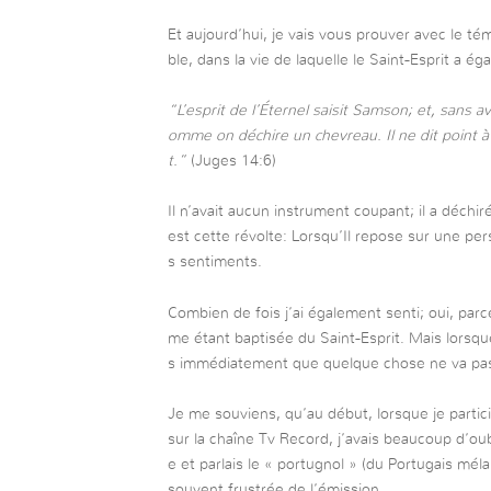
Et aujourd’hui, je vais vous prouver avec le t
ble, dans la vie de laquelle le Saint-Esprit a ég
“L’esprit de l’Éternel saisit Samson; et, sans av
omme on déchire un chevreau. Il ne dit point à 
t.”
(Juges 14:6)
Il n’avait aucun instrument coupant; il a déchir
est cette révolte: Lorsqu’Il repose sur une per
s sentiments.
Combien de fois j’ai également senti; oui, parc
me étant baptisée du Saint-Esprit. Mais lorsqu
s immédiatement que quelque chose ne va pa
Je me souviens, qu’au début, lorsque je part
sur la chaîne Tv Record, j’avais beaucoup d’oub
e et parlais le « portugnol » (du Portugais méla
souvent frustrée de l’émission.