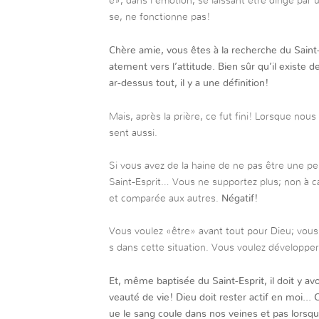
e», dans l’émotion, se laissant être dirigé pa
se, ne fonctionne pas!
Chère amie, vous êtes à la recherche du Saint-
atement vers l’attitude. Bien sûr qu’il existe 
ar-dessus tout, il y a une définition!
Mais, après la prière, ce fut fini! Lorsque nou
sent aussi.
Si vous avez de la haine de ne pas être une p
Saint-Esprit… Vous ne supportez plus; non à c
et comparée aux autres.
Négatif!
Vous voulez «être» avant tout pour Dieu; vous 
s dans cette situation. Vous voulez développer
Et, même baptisée du Saint-Esprit, il doit y a
veauté de vie! Dieu doit rester actif en moi… C
ue le sang coule dans nos veines et pas lorsq