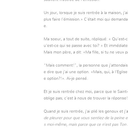
Un jour, lorsque je suis rentrée à la maison, j’a
plus faire l’émission.» C’était moi qui demandai
e.
Ma soeur, a tout de suite, répliqué: « Qu’est-c
u’est-ce qui se passe avec toi? » Et immédiat
Mais mon père, a dit: «Ma fille, si tu ne veux pa
“Mais comment!”, la personne que j’attendais t
e dire que j’ai une option. «Mais, qui, à l’Eglise
e option?!». Ai-je pensé.
Et je suis rentrée chez moi, parce que le Saint
oblige pas; c’est à nous de trouver la réponse!
Quand je suis rentrée, j’ai plié les genoux et j’a
de pleurer pour que vous sentiez de la peine e
s moi-même, mais parce que ce n’est pas Ton E