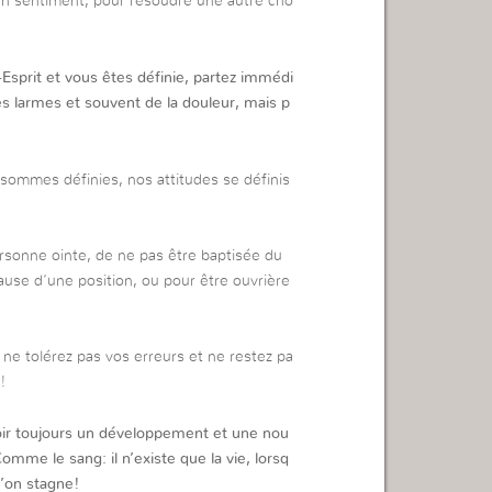
r un sentiment, pour résoudre une autre cho
Esprit et vous êtes définie, partez immédi
des larmes et souvent de la douleur, mais p
s sommes définies, nos attitudes se définis
ersonne ointe, de ne pas être baptisée du
ause d’une position, ou pour être ouvrière
ne tolérez pas vos erreurs et ne restez pa
!
voir toujours un développement et une nou
omme le sang: il n’existe que la vie, lorsq
u’on stagne!