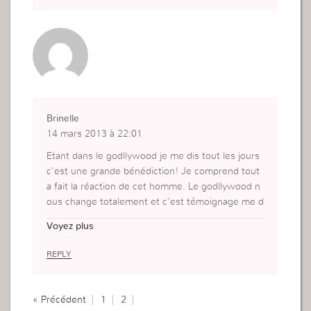
Brinelle
14 mars 2013 à 22:01
Etant dans le godllywood je me dis tout les jours
c’est une grande bénédiction! Je comprend tout
a fait la réaction de cet homme. Le godllywood n
ous change totalement et c’est témoignage me d
onne envie de faire encore plus! Afin de pouvoir
Voyez plus
être une femme de Dieu exemplaire!
REPLY
« Précédent
1
2