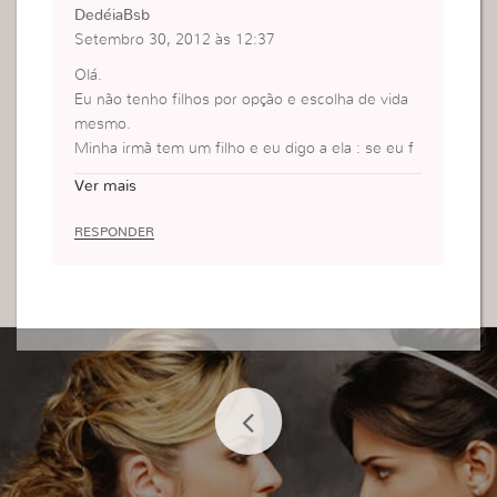
DedéiaBsb
Setembro 30, 2012 às 12:37
Olá.
Eu não tenho filhos por opção e escolha de vida
mesmo.
Minha irmã tem um filho e eu digo a ela : se eu f
osse você não teria mais. Daria o melhor para ess
Ver mais
e seu filho.Esse lance de que filho único vai ser e
goísta, sozinho e blá, blá, bá… não creio.Tenho pr
RESPONDER
imas que são filhas únicas e são cheias de amigo
s e amigas espalhados pela cidade. E não são eg
oístas compartilham tudo .É melhor educar bem
um do que ter vários e ter uma educação que dei
xa a desejar.Sou totalmente a favor do planejame
nto familiar. E acho que para se ter filho indepen
dente de quantidades exije um preparo financeir
o, emocional, espiritual e amoroso. A coisa mais t
riste é ver tanta criança abandonada nessa terra
por falta de um lar e de uma referência familiar.A
cho triste ver algumas mães tendo tantos filhos e