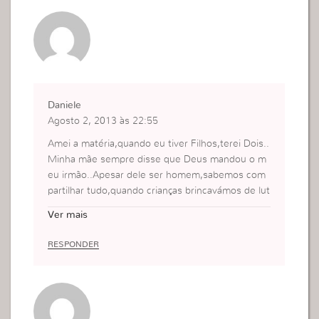
Daniele
Agosto 2, 2013 às 22:55
Amei a matéria,quando eu tiver Filhos,terei Dois..
Minha mãe sempre disse que Deus mandou o m
eu irmão..Apesar dele ser homem,sabemos com
partilhar tudo,quando crianças brincavámos de lut
a,de pega pega..Sim não era preciso ele brincar d
Ver mais
e boneca..Isso fica um recado as mamães..Vcs p
odem educar seus filhos com essa diferença de
RESPONDER
meninos e Meninas..Não deixar só menina brinca
r com meninas..Deixe elas ficarem no grupo de
Meninos também,isso é saudável..Pois quando cr
ianças não temos malícia.Essa nossa união é Graç
as a minha mãe,ela educou o meu irmão para me