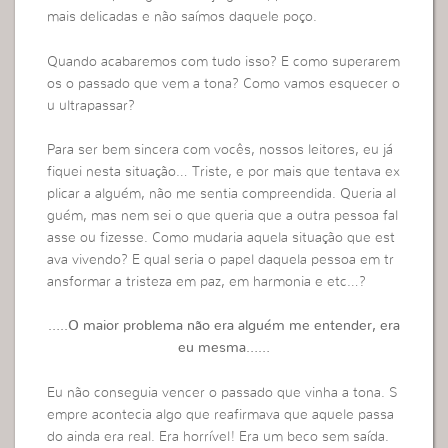
mais delicadas e não saímos daquele poço.
Quando acabaremos com tudo isso? E como superarem
os o passado que vem a tona? Como vamos esquecer o
u ultrapassar?
Para ser bem sincera com vocês, nossos leitores, eu já
fiquei nesta situação… Triste, e por mais que tentava ex
plicar a alguém, não me sentia compreendida. Queria al
guém, mas nem sei o que queria que a outra pessoa fal
asse ou fizesse. Como mudaria aquela situação que est
ava vivendo? E qual seria o papel daquela pessoa em tr
ansformar a tristeza em paz, em harmonia e etc…?
…..O maior problema não era alguém me entender, era
eu mesma……
Eu não conseguia vencer o passado que vinha a tona. S
empre acontecia algo que reafirmava que aquele passa
do ainda era real. Era horrível! Era um beco sem saída.