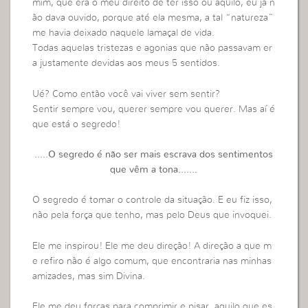
mim, que era o meu direito de ter isso ou aquilo, eu já n
ão dava ouvido, porque até ela mesma, a tal “natureza”
me havia deixado naquele lamaçal de vida.
Todas aquelas tristezas e agonias que não passavam er
a justamente devidas aos meus 5 sentidos.
Ué? Como então você vai viver sem sentir?
Sentir sempre vou, querer sempre vou querer. Mas aí é
que está o segredo!
…..O segredo é não ser mais escrava dos sentimentos
que vêm a tona…….
O segredo é tomar o controle da situação. E eu fiz isso,
não pela força que tenho, mas pelo Deus que invoquei.
Ele me inspirou! Ele me deu direção! A direção a que m
e refiro não é algo comum, que encontraria nas minhas
amizades, mas sim Divina.
Ele me deu forças para comprimir e pisar, aquilo que es