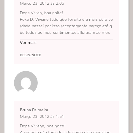
Março 23, 2012 às 2:06
Dona Vivian, boa noite!
Poxa D. Viviane tudo que foi dito é a mais pura ve
rdade,passei por isso recentemente pareçe até q
ue todos os meu sentimentos afloraram ao mes
mo tempo,TODOS! Até que um dia em meu quar
Ver mais
to tentei conter minhas lágrimas com as minhas f
orças,mas fo em vão elas simplesmente rolaram
RESPONDER
sem eu conseguir conte-las até que decidi deixar
minhas forças de lado dobrei meus joelhos e me
derramei diante de Deus,pronto foi o fim daquela
angustia,ao levantar-me já estava renovada e sup
er diferente.
Bruna Palmeira
Março 23, 2012 às 1:51
Dona Viviane, boa noite!
A senhora não tem ideia de como esta mensage