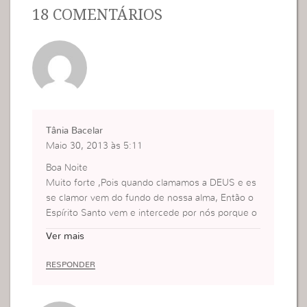
18 COMENTÁRIOS
Tânia Bacelar
Maio 30, 2013 às 5:11
Boa Noite
Muito forte ,Pois quando clamamos a DEUS e es
se clamor vem do fundo de nossa alma, Então o
Espírito Santo vem e intercede por nós porque o
nosso DEUS é maravilhoso e cuida daqueles que
Ver mais
são seus.
É claro que temos que deixar DEUS tomar frente
RESPONDER
da nossa vida e fazer essa “Faxina”em cada um
de nós.
Beijos