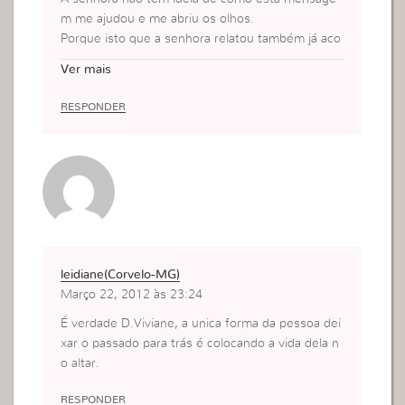
m me ajudou e me abriu os olhos.
Porque isto que a senhora relatou também já aco
nteceu comigo.
Ver mais
Mais é como a senhora disse,tudo acontece pelo
maldito sentir.
RESPONDER
Por isso que por mais difícil que seja não podemo
s agir pelos que sentimos, mais sim pela nossa f
é.
leidiane(Corvelo-MG)
Março 22, 2012 às 23:24
É verdade D.Viviane, a unica forma da pessoa dei
xar o passado para trás é colocando a vida dela n
o altar.
RESPONDER