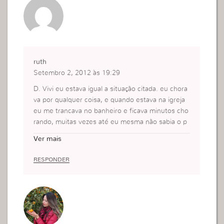
Tânia Bacelar.
ruth
Setembro 2, 2012 às 19:29
D. Vivi eu estava igual a situação citada. eu chora
va por qualquer coisa, e quando estava na igreja
eu me trancava no banheiro e ficava minutos cho
rando, muitas vezes até eu mesma não sabia o p
or que. parecia que ninguem me compreendia, m
Ver mais
as eu falei pra Deus tudo o que estava acontecen
do e Ele me ajudou a superar toda aquela fase de
RESPONDER
sesperadora que eu estava passando. Deus te ab
ençoe