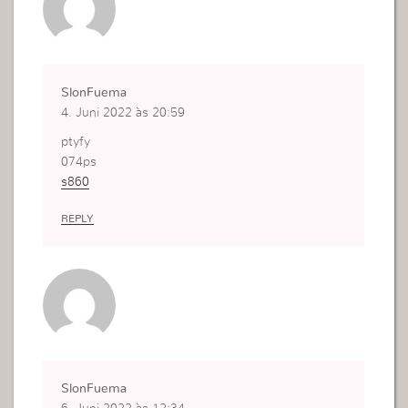
SlonFuema
4. Juni 2022 às 20:59
ptyfy
074ps
s860
REPLY
SlonFuema