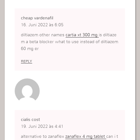
cheap vardenafil
16. Juni 2022 às 6:05
diltiazem other names
cartia xt 300 mg
is diltiaze
m a beta blocker what to use instead of diltiazem
60 mg er
REPLY
cialis cost
19. Juni 2022 às 4:41
alternative to zanaflex
zanaflex 4 mg tablet
can i t