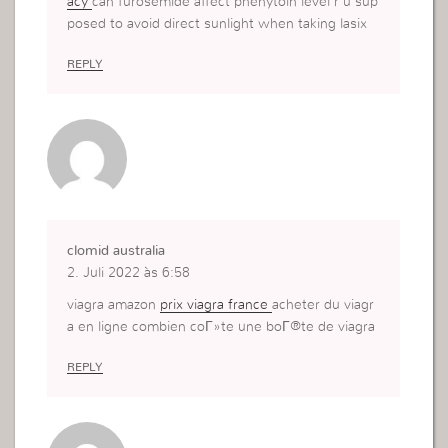
acy
can furosemide affect phenytoin level r u sup
posed to avoid direct sunlight when taking lasix
REPLY
clomid australia
2. Juli 2022 às 6:58
viagra amazon
prix viagra france
acheter du viagr
a en ligne combien coГ»te une boГ®te de viagra
REPLY