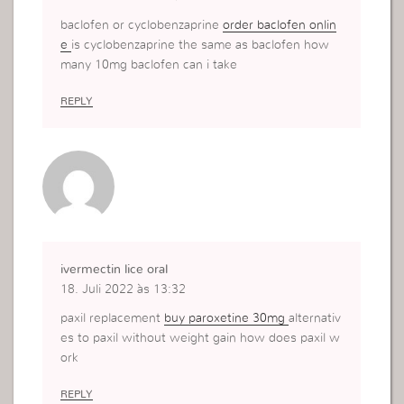
baclofen or cyclobenzaprine
order baclofen onlin
e
is cyclobenzaprine the same as baclofen how
many 10mg baclofen can i take
REPLY
ivermectin lice oral
18. Juli 2022 às 13:32
paxil replacement
buy paroxetine 30mg
alternativ
es to paxil without weight gain how does paxil w
ork
REPLY