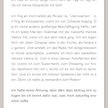
en, was ich schon lange nicht mehr tat. Tag für Tag füh
rte ich meine Gespräche mit Gott.
Ich fing an mich selbst als Person zu “überwachen”. Ic
h fing an einzuplanen, wann ich von Zuhause losging. D
a ich keine andere großartige Beschäftigung hatte, nah
m ich jedes Mal den Walkman mit der Kassette meines
Vaters mit, wenn ich aus dem Haus ging. (Ich bin eigen
tlich viel lieber Zuhause oder in der Kirche, als heraus z
u gehen). Und anstatt ich das Radio mit zeitgenössisch
er Musik anschaltete, widmete ich mich den Kassetten
meines Vaters zu. Und in einer diesen Autofahrten allei
ne, (wenn ich zum Supermarkt, zum Shopping, zur Kirc
he, Apotheke fuhr etc.), lernte ich es mit Gott zu sprec
hen. Und ich lernte mit meinen Gedanken bei IHM zu s
ein. Denn ich hatte ja niemanden zum Reden!
Ich hatte keine Ahnung, dass alles dazu beitrug sich zu
fügen bis ich bereit dafür war, was mich zukünftig erw
arten sollte.