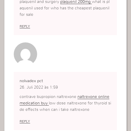
plaquenil and surgery
plaquenil 200mg
what is pl
aquenil used for who has the cheapest plaquenil
for sale
REPLY
nolvadex pct
26. Juli 2022 às 1:59
contrave bupropion naltrexone
naltrexone online
medication buy
low dose naltrexone for thyroid si
de effects when can i take naltrexone
REPLY