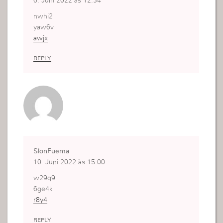
6. Juni 2022 às 12:34
nwhi2
yaw6v
awjx
REPLY
SlonFuema
10. Juni 2022 às 15:00
w29q9
6ge4k
r8y4
REPLY