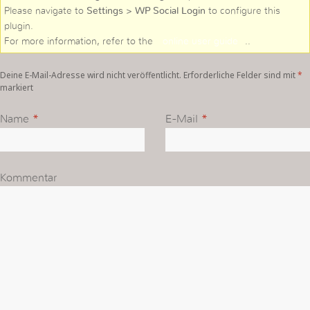
Please navigate to
Settings > WP Social Login
to configure this
plugin.
For more information, refer to the
online user guide
..
Deine E-Mail-Adresse wird nicht veröffentlicht. Erforderliche Felder sind mit
*
markiert
Name
*
E-Mail
*
Kommentar