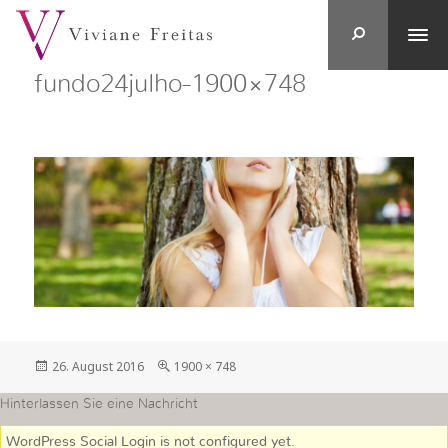
fundo24julho-1900×748
Veröffentlicht
in
26. August 2016
1900 × 748
am
voller
Größe
Hinterlassen Sie eine Nachricht
WordPress Social Login is not configured yet
.