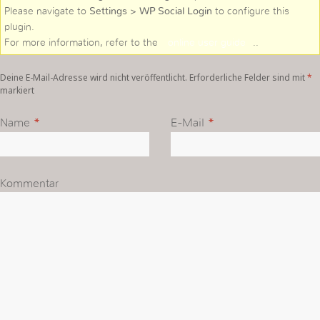
Please navigate to
Settings > WP Social Login
to configure this
plugin.
For more information, refer to the
online user guide
..
Deine E-Mail-Adresse wird nicht veröffentlicht. Erforderliche Felder sind mit
*
markiert
Name
*
E-Mail
*
Kommentar