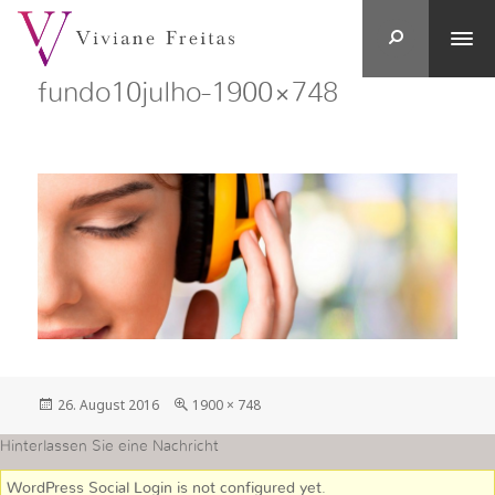
fundo10julho-1900×748
Veröffentlicht
in
26. August 2016
1900 × 748
am
voller
Größe
Hinterlassen Sie eine Nachricht
WordPress Social Login is not configured yet
.