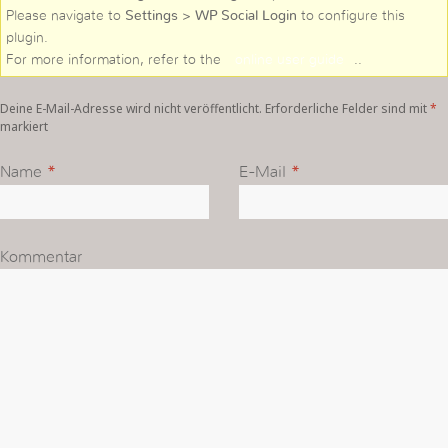
Please navigate to
Settings > WP Social Login
to configure this
plugin.
For more information, refer to the
online user guide
..
Deine E-Mail-Adresse wird nicht veröffentlicht. Erforderliche Felder sind mit
*
markiert
Name
*
E-Mail
*
Kommentar