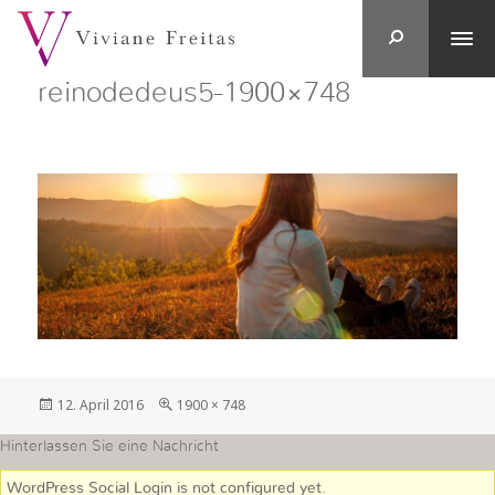
reinodedeus5-1900×748
Veröffentlicht
in
12. April 2016
1900 × 748
am
voller
Größe
Hinterlassen Sie eine Nachricht
WordPress Social Login is not configured yet
.