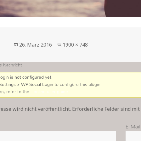
Veröffentlicht
in
26. März 2016
1900 × 748
am
voller
Größe
e Nachricht
ogin is not configured yet
.
Settings > WP Social Login
to configure this plugin.
on, refer to the
online user guide
..
sse wird nicht veröffentlicht. Erforderliche Felder sind mit
E-Mail