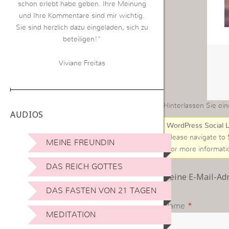
schon erlebt habe geben. Ihre Meinung
und Ihre Kommentare sind mir wichtig.
Sie sind herzlich dazu eingeladen, sich zu
beteiligen!“
Viviane Freitas
Hinterlassen Sie ein
AUDIOS
WordPress Social L
Please navigate to
MEINE FREUNDIN
For more informati
DAS REICH GOTTES
Deine E-Mail-Adre
DAS FASTEN VON 21 TAGEN
Name
*
MEDITATION