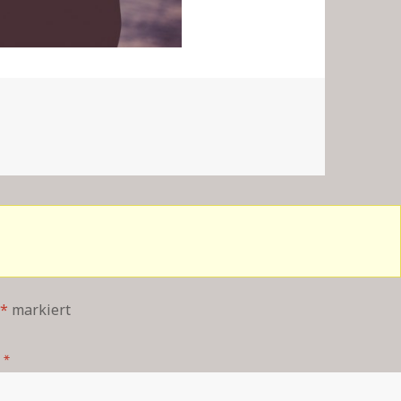
*
markiert
*