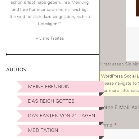
schon erlebt habe geben. Ihre Meinung
und Ihre Kommentare sind mir wichtig.
Sie sind herzlich dazu eingeladen, sich zu
beteiligen!“
Viviane Freitas
Hinterlassen Sie ein
AUDIOS
WordPress Social L
Please navigate to
MEINE FREUNDIN
For more informati
DAS REICH GOTTES
Deine E-Mail-Adre
DAS FASTEN VON 21 TAGEN
Name
*
MEDITATION