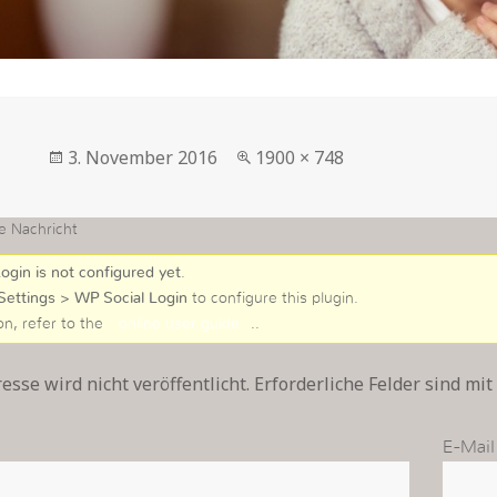
Veröffentlicht
in
3. November 2016
1900 × 748
am
voller
Größe
e Nachricht
ogin is not configured yet
.
Settings > WP Social Login
to configure this plugin.
on, refer to the
online user guide
..
sse wird nicht veröffentlicht. Erforderliche Felder sind mit
E-Mail