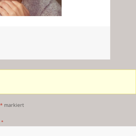
*
markiert
*