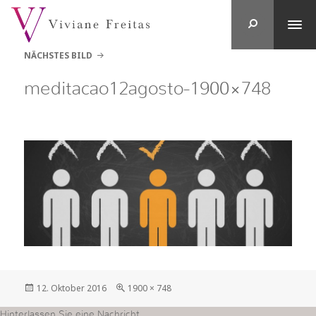
NÄCHSTES BILD
meditacao12agosto-1900×748
Veröffentlicht
in
12. Oktober 2016
1900 × 748
am
voller
Größe
Hinterlassen Sie eine Nachricht