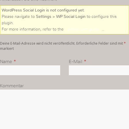
WordPress Social Login is not configured yet
.
Please navigate to
Settings > WP Social Login
to configure this
plugin.
For more information, refer to the
online user guide
..
Deine E-Mail-Adresse wird nicht veröffentlicht. Erforderliche Felder sind mit
*
markiert
Name
*
E-Mail
*
Kommentar