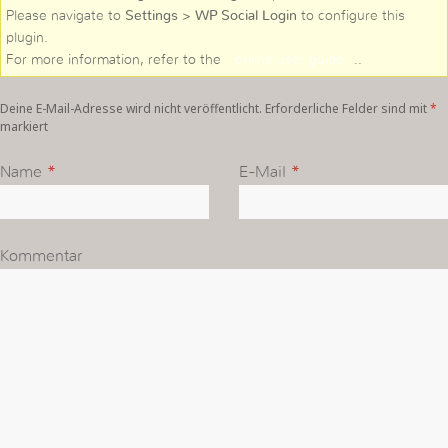
Please navigate to
Settings > WP Social Login
to configure this
plugin.
For more information, refer to the
online user guide
..
Deine E-Mail-Adresse wird nicht veröffentlicht. Erforderliche Felder sind mit
*
markiert
Name
*
E-Mail
*
Kommentar