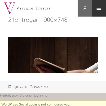
21entregar-1900×748
Veröffentlicht
in
1. Juli 2016
1900 × 748
am
voller
Größe
Hinterlassen Sie eine Nachricht
WordPress Social Login is not configured yet
.