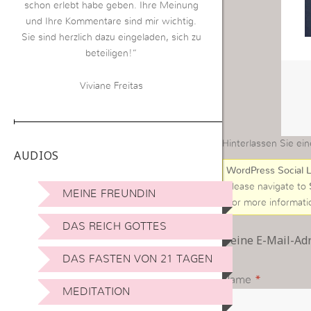
schon erlebt habe geben. Ihre Meinung
und Ihre Kommentare sind mir wichtig.
Sie sind herzlich dazu eingeladen, sich zu
beteiligen!“
Viviane Freitas
Hinterlassen Sie ein
AUDIOS
WordPress Social L
Please navigate to
MEINE FREUNDIN
For more informati
DAS REICH GOTTES
Deine E-Mail-Adre
DAS FASTEN VON 21 TAGEN
Name
*
MEDITATION