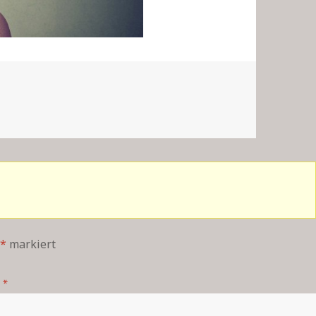
*
markiert
*