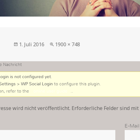
Veröffentlicht
in
1. Juli 2016
1900 × 748
am
voller
Größe
e Nachricht
ogin is not configured yet
.
Settings > WP Social Login
to configure this plugin.
on, refer to the
online user guide
..
sse wird nicht veröffentlicht. Erforderliche Felder sind mit
E-Mail