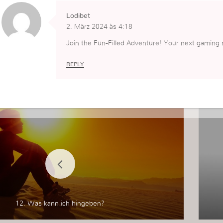
Lodibet
2. März 2024 às 4:18
Join the Fun-Filled Adventure! Your next gaming
REPLY
12. Was kann ich hingeben?