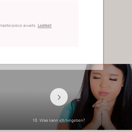
 masterpiece awaits.
Lodibet
10. Was kann ich hingeben?