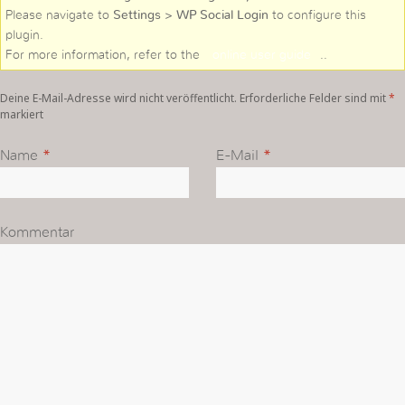
Please navigate to
Settings > WP Social Login
to configure this
plugin.
For more information, refer to the
online user guide
..
Deine E-Mail-Adresse wird nicht veröffentlicht. Erforderliche Felder sind mit
*
markiert
Name
*
E-Mail
*
Kommentar