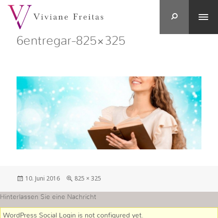
6entregar-825×325
Veröffentlicht
in
10. Juni 2016
825 × 325
am
voller
Größe
Hinterlassen Sie eine Nachricht
WordPress Social Login is not configured yet
.