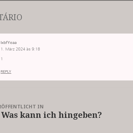
TÁRIO
lxbfYeaa
1. März 2024 às 9:18
1
REPLY
RÖFFENTLICHT IN
. Was kann ich hingeben?