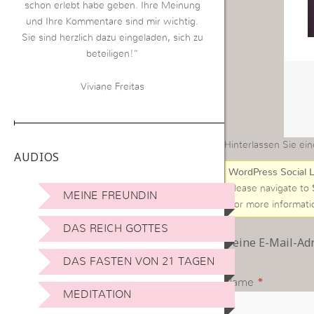
schon erlebt habe geben. Ihre Meinung
und Ihre Kommentare sind mir wichtig.
Sie sind herzlich dazu eingeladen, sich zu
beteiligen!“
Viviane Freitas
Hinterlassen Sie ein
AUDIOS
WordPress Social L
Please navigate to
MEINE FREUNDIN
For more informati
DAS REICH GOTTES
Deine E-Mail-Adre
DAS FASTEN VON 21 TAGEN
Name
*
MEDITATION