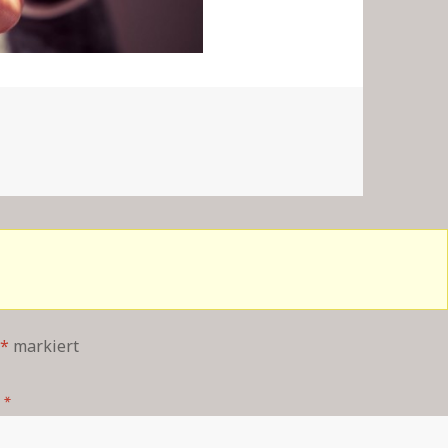
*
markiert
*