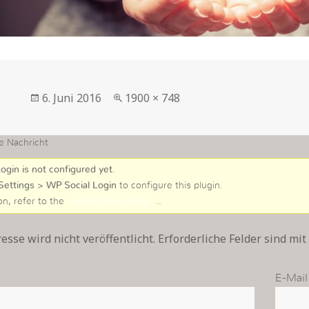
Veröffentlicht
in
6. Juni 2016
1900 × 748
am
voller
Größe
e Nachricht
ogin is not configured yet
.
Settings > WP Social Login
to configure this plugin.
on, refer to the
online user guide
..
sse wird nicht veröffentlicht. Erforderliche Felder sind mit
E-Mail