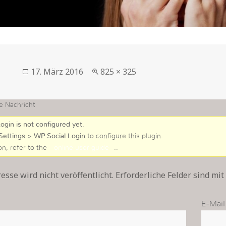
Veröffentlicht
in
17. März 2016
825 × 325
am
voller
Größe
e Nachricht
ogin is not configured yet
.
Settings > WP Social Login
to configure this plugin.
on, refer to the
online user guide
..
sse wird nicht veröffentlicht. Erforderliche Felder sind mit
E-Mail