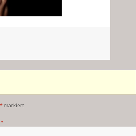
*
markiert
*