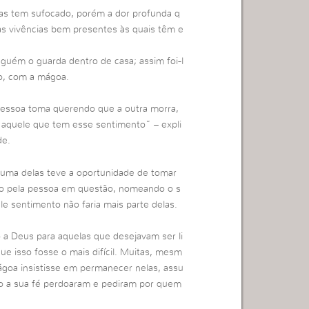
 as tem sufocado, porém a dor profunda q
as vivências bem presentes às quais têm e
inguém o guarda dentro de casa; assim foi-l
o, com a mágoa.
ssoa toma querendo que a outra morra,
o aquele que tem esse sentimento” – expli
de.
 uma delas teve a oportunidade de tomar
do pela pessoa em questão, nomeando o s
le sentimento não faria mais parte delas.
 a Deus para aquelas que desejavam ser li
ue isso fosse o mais difícil. Muitas, mesm
goa insistisse em permanecer nelas, assu
o a sua fé perdoaram e pediram por quem