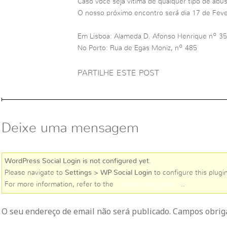
Caso você seja vítima de qualquer tipo de abus
O nosso próximo encontro será dia 17 de Feve
Em Lisboa: Alameda D. Afonso Henrique nº 35
No Porto: Rua de Egas Moniz, nº 485
PARTILHE ESTE POST
Deixe uma mensagem
WordPress Social Login is not configured yet
.
Please navigate to
Settings > WP Social Login
to configure this plugin
For more information, refer to the
online user guide
..
O seu endereço de email não será publicado. Campos obri