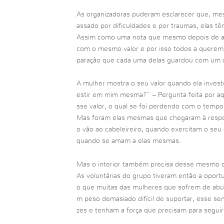
As organizadoras puderam esclarecer que, me
assado por dificuldades e por traumas, elas tê
Assim como uma nota que mesmo depois de am
com o mesmo valor e por isso todos a querem
paração que cada uma delas guardou com um c
A mulher mostra o seu valor quando ela invest
estir em mim mesma?” – Pergunta feita por a
sse valor, o qual se foi perdendo com o tempo
Mas foram elas mesmas que chegaram à respo
o vão ao cabeleireiro, quando exercitam o seu
quando se amam a elas mesmas.
Mas o interior também precisa desse mesmo c
As voluntárias do grupo tiveram então a oport
o que muitas das mulheres que sofrem de abus
m peso demasiado difícil de suportar, esse se
zes e tenham a força que precisam para seguir