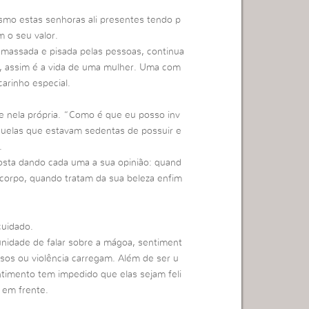
smo estas senhoras ali presentes tendo p
m o seu valor.
assada e pisada pelas pessoas, continua
, assim é a vida de uma mulher. Uma com
arinho especial.
e nela própria. “Como é que eu posso inv
quelas que estavam sedentas de possuir e
.
sta dando cada uma a sua opinião: quand
 corpo, quando tratam da sua beleza enfim
uidado.
unidade de falar sobre a mágoa, sentiment
os ou violência carregam. Além de ser u
ntimento tem impedido que elas sejam feli
 em frente.