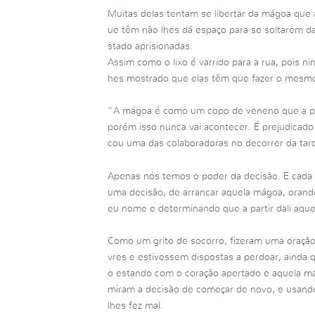
Muitas delas tentam se libertar da mágoa que
ue têm não lhes dá espaço para se soltarem d
stado aprisionadas.
Assim como o lixo é varrido para a rua, pois n
hes mostrado que elas têm que fazer o mesm
“A mágoa é como um copo de veneno que a pe
porém isso nunca vai acontecer. É prejudicad
cou uma das colaboradoras no decorrer da tar
Apenas nós temos o poder da decisão. E cada
uma decisão, de arrancar aquela mágoa, oran
eu nome e determinando que a partir dali aque
Como um grito de socorro, fizeram uma oração
vres e estivessem dispostas a perdoar, ainda q
o estando com o coração apertado e aquela má
miram a decisão de começar de novo, e usand
lhes fez mal.