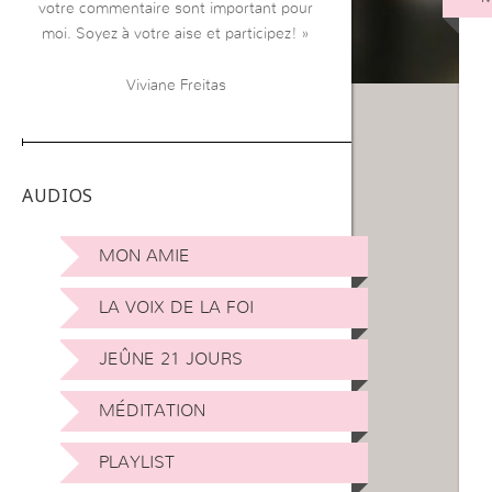
votre commentaire sont important pour
moi. Soyez à votre aise et participez! »
Viviane Freitas
AUDIOS
MON AMIE
LA VOIX DE LA FOI
JEÛNE 21 JOURS
MÉDITATION
PLAYLIST