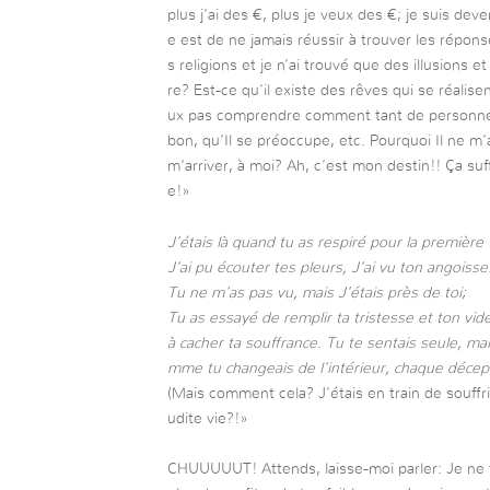
plus j’ai des €, plus je veux des €; je suis de
e est de ne jamais réussir à trouver les répons
s religions et je n’ai trouvé que des illusions 
re? Est-ce qu’il existe des rêves qui se réalis
ux pas comprendre comment tant de personnes 
bon, qu’Il se préoccupe, etc. Pourquoi Il ne m’
m’arriver, à moi? Ah, c’est mon destin!! Ça suf
e!»
J’étais là quand tu as respiré pour la première
J’ai pu écouter tes pleurs, J’ai vu ton angoisse
Tu ne m’as pas vu, mais J’étais près de toi;
Tu as essayé de remplir ta tristesse et ton vid
à cacher ta souffrance. Tu te sentais seule, ma
mme tu changeais de l’intérieur, chaque décept
(Mais comment cela? J’étais en train de souffri
udite vie?!»
CHUUUUUT! Attends, laisse-moi parler: Je ne te