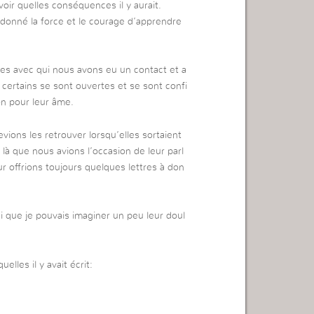
voir quelles conséquences il y aurait.
a donné la force et le courage d’apprendre
mes avec qui nous avons eu un contact et a
 certains se sont ouvertes et se sont confi
on pour leur âme.
evions les retrouver lorsqu’elles sortaient
t là que nous avions l’occasion de leur parl
ur offrions toujours quelques lettres à don
nsi que je pouvais imaginer un peu leur doul
lles il y avait écrit: