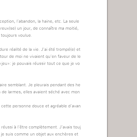
éception, l’abandon, la haine, etc. La seule
ureux(se) un jour, de connaître ma moitié,
i toujours voulue.
dure réalité de la vie. J’ai été trompé(e) et
utour de moi ne vivaient qu’en faveur de le
«jeu»: je pouvais réussir tout ce que je vo
 faire semblant. Je pleurais pendant des he
lus de larmes, elles avaient séché avec mon
us cette personne douce et agréable d’avan
 réussi à l’être complètement. J’avais touj
t je suis comme un objet aux enchères et