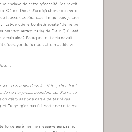
venue esclave de cette nécessité. Ma révolt
es: Où est Dieu? J’ai déjà cherché dans le
et de fausses espérances. En qui puis-je croi
ent? Est-ce que le bonheur existe? Je ne pe
peuvent autant parler de Dieu: Qu’Il est
a jamais aidé? Pourquoi tout cela devait
fit d’essayer de fuir de cette maudite vi
 fois….
.
e avec des amis, dans les fêtes, cherchant
is Je ne t’ai jamais abandonnée. J’ai vu co
ion détruisait une partie de tes rêves…
r et Tu ne m’as pas fait sortir de cette ma
 forcerais à rien, je n’essayerais pas non