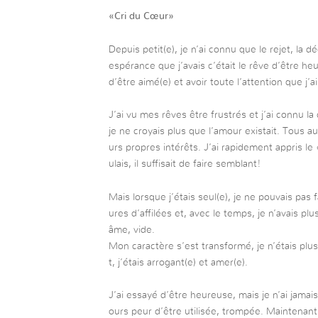
«Cri du Cœur»
Depuis petit(e), je n’ai connu que le rejet, la d
espérance que j’avais c’était le rêve d’être he
d’être aimé(e) et avoir toute l’attention que j’a
J’ai vu mes rêves être frustrés et j’ai connu la 
je ne croyais plus que l’amour existait. Tous a
urs propres intérêts. J’ai rapidement appris le 
ulais, il suffisait de faire semblant!
Mais lorsque j’étais seul(e), je ne pouvais pas
ures d’affilées et, avec le temps, je n’avais p
âme, vide.
Mon caractère s’est transformé, je n’étais pl
t, j’étais arrogant(e) et amer(e).
J’ai essayé d’être heureuse, mais je n’ai jamais
ours peur d’être utilisée, trompée. Maintenan