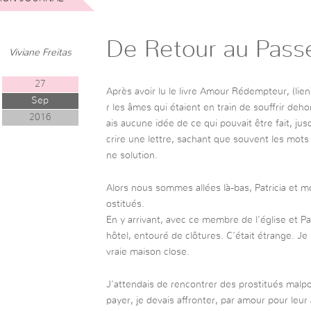
De Retour au Pass
Viviane Freitas
27
Après avoir lu le livre Amour Rédempteur, (lien
Sep
r les âmes qui étaient en train de souffrir deho
2016
ais aucune idée de ce qui pouvait être fait, jus
crire une lettre, sachant que souvent les mot
ne solution.
Alors nous sommes allées là-bas, Patricia et mo
ostitués.
En y arrivant, avec ce membre de l’église et Patr
hôtel, entouré de clôtures. C’était étrange. Je n
vraie maison close.
J’attendais de rencontrer des prostitués malpoli
payer, je devais affronter, par amour pour leu