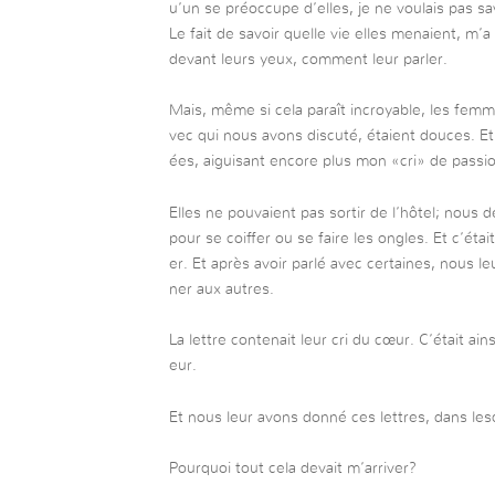
u’un se préoccupe d’elles, je ne voulais pas sa
Le fait de savoir quelle vie elles menaient, m’
devant leurs yeux, comment leur parler.
Mais, même si cela paraît incroyable, les fem
vec qui nous avons discuté, étaient douces. Et
ées, aiguisant encore plus mon «cri» de passi
Elles ne pouvaient pas sortir de l’hôtel; nous d
pour se coiffer ou se faire les ongles. Et c’étai
er. Et après avoir parlé avec certaines, nous le
ner aux autres.
La lettre contenait leur cri du cœur. C’était ai
eur.
Et nous leur avons donné ces lettres, dans lesque
Pourquoi tout cela devait m’arriver?