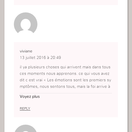
viviane
13 juillet 2016 à 20:49
il ya plusieurs choses qui arrivent mais dans tous
ces moments nous apprenons. ce qui vous avez
dit c est vrai « Les émotions sont les premiers sy
mptômes, nous sentons tous, mais la foi arrive à
tout discerner; elle pèse, évalue et mesure et, se
Voyez plus
ul le temps ou le silence peuvent donner cela ».
REPLY