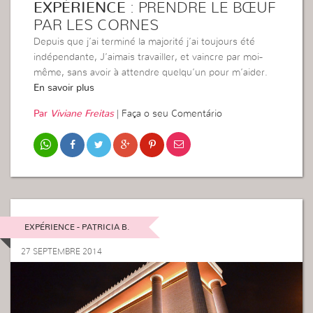
EXPÉRIENCE
: PRENDRE LE BŒUF
PAR LES CORNES
Depuis que j’ai terminé la majorité j’ai toujours été
indépendante, J’aimais travailler, et vaincre par moi-
même, sans avoir à attendre quelqu’un pour m’aider.
En savoir plus
Par
Viviane Freitas
|
Faça o seu Comentário
EXPÉRIENCE - PATRICIA B.
27 SEPTEMBRE 2014