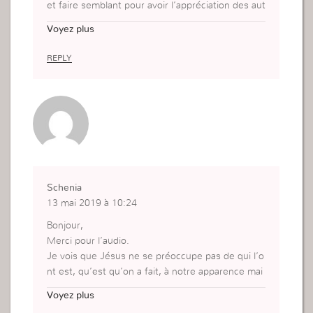
et faire semblant pour avoir l’appréciation des aut
res, faut vivre sa foi et en fessant tout pour plair
Voyez plus
e à Dieu.
Merci très édifiant l’audio.
REPLY
Schenia
13 mai 2019 à 10:24
Bonjour,
Merci pour l’audio.
Je vois que Jésus ne se préoccupe pas de qui l’o
nt est, qu’est qu’on a fait, à notre apparence mai
s de notre âme, on voit vraiment que Jésus était
Voyez plus
dans un corps d’homme (comme le mien) mais s