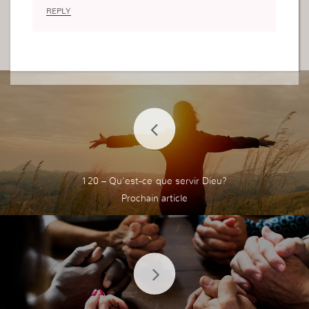
es pensées n’étaient pas (du tout) humaines. Et
REPLY
c’est ainsi que je dois vivre, pensée ; pas en rega
rdant les autres ou moi-même avec des yeux phy
sique mais l’âme.
120 – Qu’est-ce que servir Dieu?