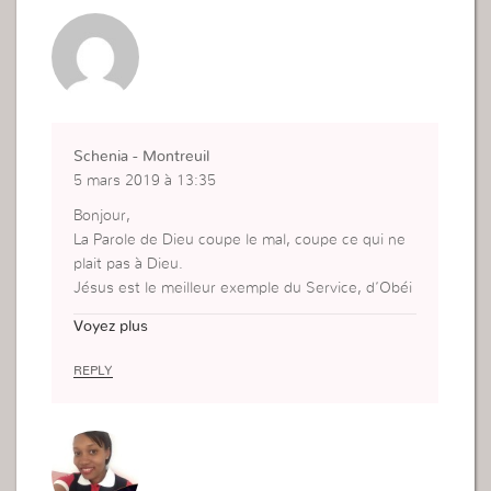
Schenia - Montreuil
5 mars 2019 à 13:35
Bonjour,
La Parole de Dieu coupe le mal, coupe ce qui ne
plait pas à Dieu.
Jésus est le meilleur exemple du Service, d’Obéi
ssance, de Sacrifice.
Voyez plus
Jésus servait, enseignait, apprenais et cherchait
aussi des disciple pour être des serviteurs comm
REPLY
e il l’a été.
Il ne cherche pas à me donner un titre ou une re
sponsabilité dans une église mais à ce que mon s
ervice pour Lui soit comme IL le veut.
je dois me préoccuper avec ce qui est important.