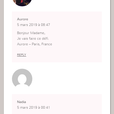
Je veux savoir ce qu’Il attend de moi, j’accepte d
onc ce défi de lire Matthieu 10.
Je vous remercie.
Aurore
SC
5 mars 2019 à 08:47
Bonjour Madame,
Je vais faire ce défi.
Aurore – Paris, France
REPLY
Nadia
5 mars 2019 à 00:41