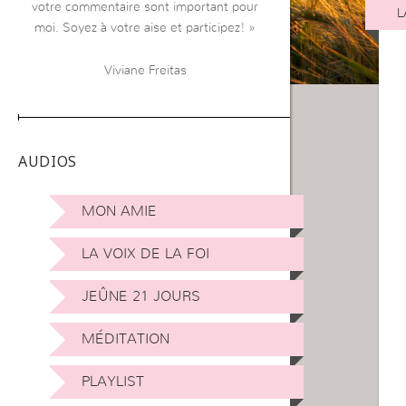
votre commentaire sont important pour
L
moi. Soyez à votre aise et participez! »
Viviane Freitas
AUDIOS
MON AMIE
LA VOIX DE LA FOI
JEÛNE 21 JOURS
MÉDITATION
PLAYLIST