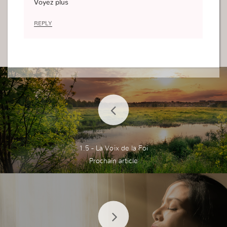
Voyez plus
Mais après avoir écouté cela me fait réaliser quel
le type de foi j’étais en train d exercée face àux d
REPLY
ifficultés.
Cau Montreuil
1.5 - La Voix de la Foi