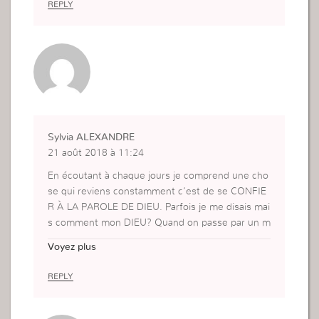
REPLY
Sylvia ALEXANDRE
21 août 2018 à 11:24
En écoutant à chaque jours je comprend une cho
se qui reviens constamment c’est de se CONFIE
R À LA PAROLE DE DIEU. Parfois je me disais mai
s comment mon DIEU? Quand on passe par un m
oment difficile la douleur intérieur est tellement g
Voyez plus
rande et toi tu me dis de me confier en ta parole
mais lire la parole ne change pas la douleur de m
REPLY
on âme. Mais enfaite je comprend que quand on
veux un changement. Il y a pas d’émotion la doul
eur est présente mais ma FOI INTELLIGENTE et