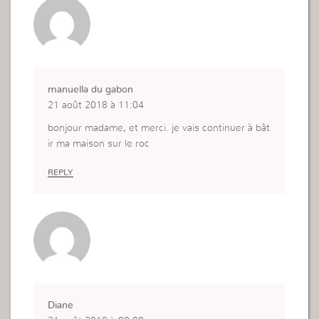
SA PAROLE me dis que tout changeras si je crois
et j’agis. C’est pour cela qu’il est très important d
e bâtir sa vie sur le roc afin de ne pas être supris.
Sylvia MONTREUIL
manuella du gabon
21 août 2018 à 11:04
bonjour madame, et merci. je vais continuer à bât
ir ma maison sur le roc
REPLY
Diane