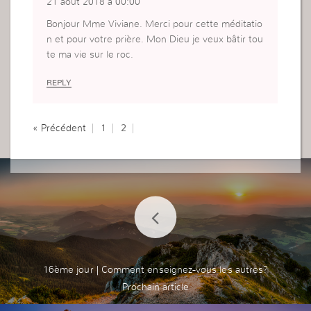
21 août 2018 à 00:00
Bonjour Mme Viviane. Merci pour cette méditatio
n et pour votre prière. Mon Dieu je veux bâtir tou
te ma vie sur le roc.
REPLY
« Précédent
1
2
16ème jour | Comment enseignez-vous les autres?