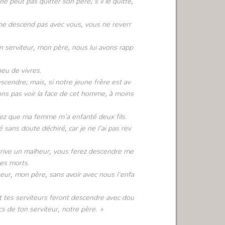
 peut pas quitter son père; s’il le quitte,
e ne descend pas avec vous, vous ne reverr
serviteur, mon père, nous lui avons rapp
eu de vivres.
endre; mais, si notre jeune frère est av
ns pas voir la face de cet homme, à moins
avez que ma femme m’a enfanté deux fils.
é sans doute déchiré, car je ne l’ai pas rev
 arrive un malheur, vous ferez descendre me
des morts.
teur, mon père, sans avoir avec nous l’enfa
et tes serviteurs feront descendre avec dou
s de ton serviteur, notre père. »