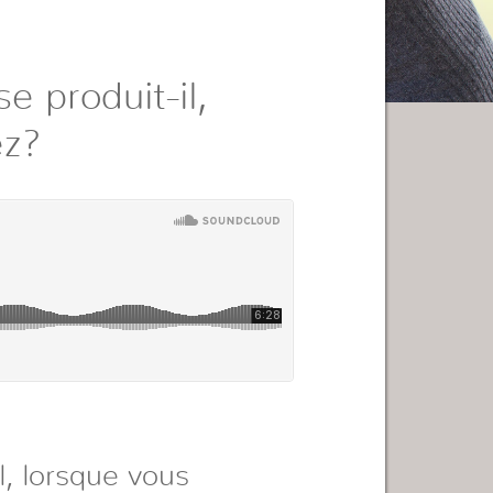
e produit-il,
ez?
, lorsque vous