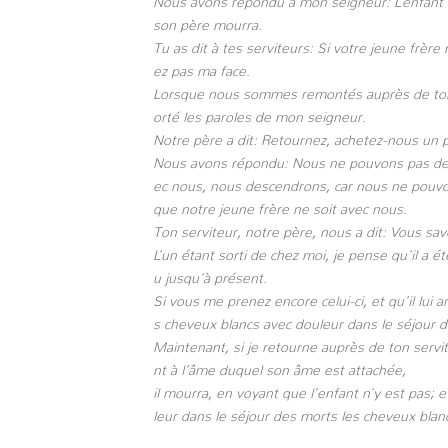
Nous avons répondu à mon seigneur: L’enfant ne
son père mourra.
Tu as dit à tes serviteurs: Si votre jeune frèr
ez pas ma face.
Lorsque nous sommes remontés auprès de ton 
orté les paroles de mon seigneur.
Notre père a dit: Retournez, achetez-nous un p
Nous avons répondu: Nous ne pouvons pas desc
ec nous, nous descendrons, car nous ne pouvo
que notre jeune frère ne soit avec nous.
Ton serviteur, notre père, nous a dit: Vous s
L’un étant sorti de chez moi, je pense qu’il a ét
u jusqu’à présent.
Si vous me prenez encore celui-ci, et qu’il lui
s cheveux blancs avec douleur dans le séjour 
Maintenant, si je retourne auprès de ton servi
nt à l’âme duquel son âme est attachée,
il mourra, en voyant que l’enfant n’y est pas; 
leur dans le séjour des morts les cheveux blanc