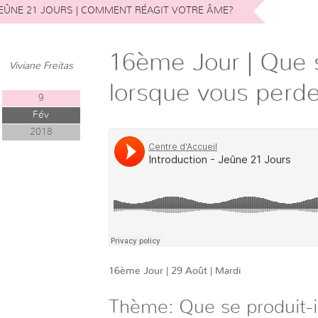
EÛNE 21 JOURS | COMMENT RÉAGIT VOTRE ÂME?
16ème Jour | Que s
Viviane Freitas
lorsque vous perd
9
Fév
2018
16ème Jour | 29 Août | Mardi
Thème: Que se produit-il