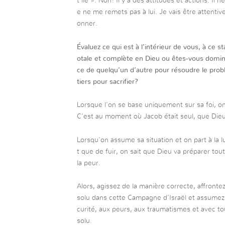
t lié ». Non! Il y a des attitudes et actions. Il 
e ne me remets pas à lui. Je vais être attentiv
onner.
Évaluez ce qui est à l’intérieur de vous, à ce 
otale et complète en Dieu ou êtes-vous domin
ce de quelqu’un d’autre pour résoudre le pro
tiers pour sacrifier?
Lorsque l’on se base uniquement sur sa foi, on
C’est au moment où Jacob était seul, que Dieu 
Lorsqu’on assume sa situation et on part à la l
t que de fuir, on sait que Dieu va préparer tou
la peur.
Alors, agissez de la manière correcte, affronte
solu dans cette Campagne d’Israël et assumez u
curité, aux peurs, aux traumatismes et avec to
solu.