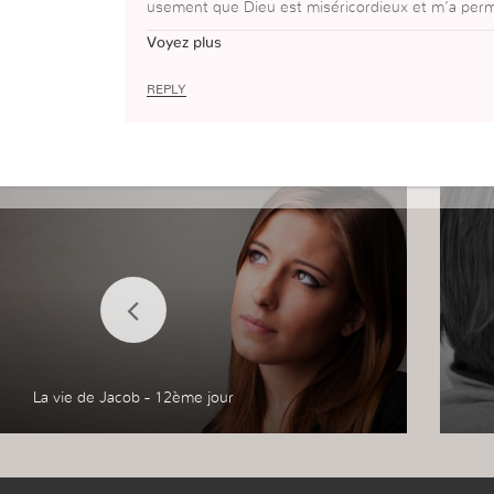
usement que Dieu est miséricordieux et m’a permi
er.
Voyez plus
REPLY
La vie de Jacob - 12ème jour