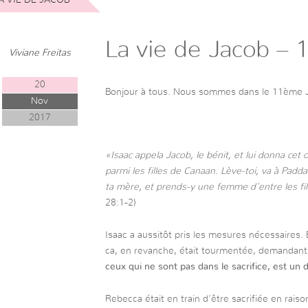
La vie de Jacob – 
Viviane Freitas
20
Bonjour à tous. Nous sommes dans le 11ème Jou
Nov
2017
«Isaac appela Jacob, le bénit, et lui donna ce
parmi les filles de Canaan. Lève-toi, va à Pad
ta mère, et prends-y une femme d’entre les fil
28:1-2)
Isaac a aussitôt pris les mesures nécessaires. 
ca, en revanche, était tourmentée, demandant 
ceux qui ne sont pas dans le sacrifice, est un 
Rebecca était en train d’être sacrifiée en rais