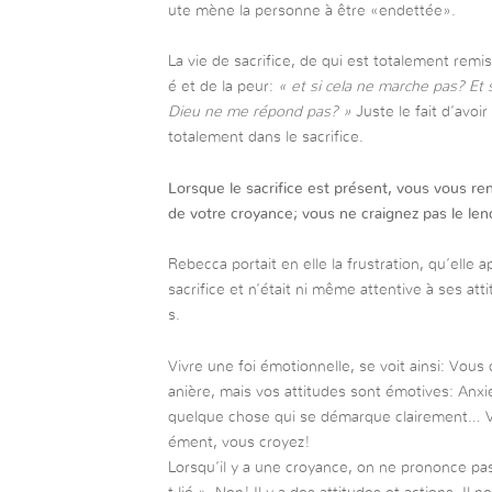
ute mène la personne à être «endettée».
La vie de sacrifice, de qui est totalement remis
é et de la peur:
« et si cela ne marche pas? Et s
Dieu ne me répond pas? »
Juste le fait d’avoi
totalement dans le sacrifice.
Lorsque le sacrifice est présent, vous vous re
de votre croyance; vous ne craignez pas le lend
Rebecca portait en elle la frustration, qu’elle ap
sacrifice et n’était ni même attentive à ses atti
s.
Vivre une foi émotionnelle, se voit ainsi: Vous
anière, mais vos attitudes sont émotives: Anxie
quelque chose qui se démarque clairement… Vo
ément, vous croyez!
Lorsqu’il y a une croyance, on ne prononce pa