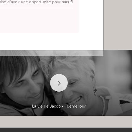
se d’avoir une opportunité pour sacrifi
La vie de Jacob - 10ème jour