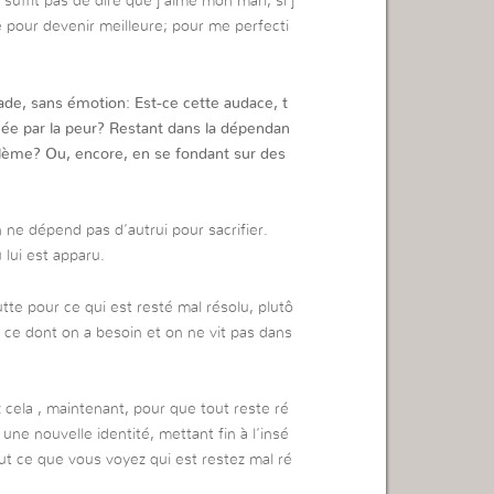
ne suffit pas de dire que j’aime mon mari, si j
e pour devenir meilleure; pour me perfecti
stade, sans émotion: Est-ce cette audace, t
ée par la peur? Restant dans la dépendan
blème? Ou, encore, en se fondant sur des
 ne dépend pas d’autrui pour sacrifier.
lui est apparu.
utte pour ce qui est resté mal résolu, plutô
t ce dont on a besoin et on ne vit pas dans
z cela , maintenant, pour que tout reste ré
ne nouvelle identité, mettant fin à l’insé
ut ce que vous voyez qui est restez mal ré