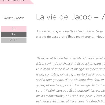
La vie de Jacob – 
Viviane Freitas
14
Bonjour à tous, aujourd’hui c’est déjà le 7ème
Nov
e la vie de Jacob et d’Esaü maintenant… Nous a
2017
“Isaac avait fini de bénir Jacob, et Jacob avait
frère, revint de la chasse. Il fit aussi un mets, q
Que mon père se lève et mange du gibier de so
Isaac, son père, lui dit : Qui es-tu ? Et il répond
saisi d’une grande, d’une violente émotion, et i
gibier, et me l’a apporté? J’ai mangé de tout av
sera-t-il béni. Lorsque Ésaü entendit les parole
pleins d’amertume, et il dit à son père: Bénis-
est venu avec ruse, et il a enlevé ta bénédictio