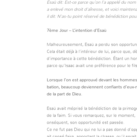
Ésaü dit: Est-ce parce qu’on l’a appelé du nom 
a enlevé mon droit d’aînesse, et voici maintena
il dit: N’as-tu point réservé de bénédiction pou
7ème Jour – L’intention d’Esaü
Malheureusement, Esaü a perdu son opportunit
Cela était déjà à l’intérieur de lui, parce que,
d’importance à cette bénédiction. Étant un hom
parce qu’Isaac avait une préférence pour le fils 
Lorsque l’on est approuvé devant les hommes 
bation, beaucoup deviennent confiants d’eux-
de la part de Dieu.
Esaü avait méprisé la bénédiction de la primogé
de la faim. Si vous remarquez, sur le moment, 
onséquent, son opportunité est passée.
Ce ne fut pas Dieu qui ne lui a pas donné d’oppo
ait censé faire, apportant la chasse, qu’il serait