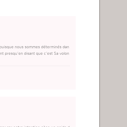
s puisque nous sommes déterminés dan
nt presqu’en disant que c’est Sa volon
nation est plus pour moi que pour Die
 à cœur?!
rnelle sur l’Autel de Dieu.