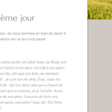
7ème jour
 jour, où nous sommes en train de parler d
llons voir ce qui s’est passé:
 à peine quitté son père Isaac, qu’Ésaü, son
u’il porta à son père ; et il dit à son père :
n fils, afin que ton âme me bénisse!
it : Je suis ton fils aîné, Ésaü. Isaac fut
l dit : Qui est donc celui qui a chassé du
ant que tu vinsses, et je l’ai béni. Aussi
s de son père, il poussa de forts cris,
moi aussi, mon père! Isaac dit: Ton frère
n.