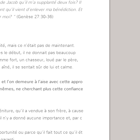
de Jacob qu’il m’a supplanté deux fois? Il
nt qu’il vient d’enlever ma bénédiction. Et
r moi? “
(Genèse 27:30-36)
é, mais ce n’était pas de maintenant.
 dès le début, il ne donnait pas beaucoup
me fort, un chasseur, loué par le père,
aîné, il se sentait sûr de lui et calme.
et l’on demeure à l’aise avec cette appro
mêmes, ne cherchant plus cette confiance
niture, qu’il a vendue à son frère, à cause
il n’y a donné aucune importance et, par c
rtunité ou parce qu’il fait tout ce qu’il ét
 garanti.