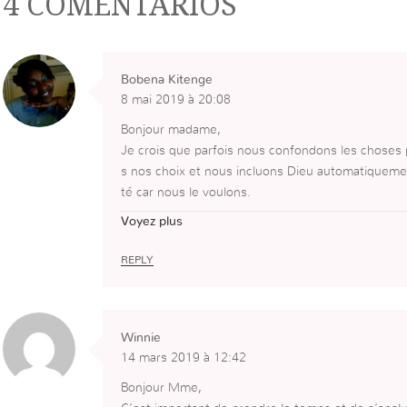
4 COMENTÁRIOS
Bobena Kitenge
8 mai 2019 à 20:08
Bonjour madame,
Je crois que parfois nous confondons les chose
s nos choix et nous incluons Dieu automatiqueme
té car nous le voulons.
A moi d’etre mature, et de peser si cette détermi
Voyez plus
u, et si elle est pour moi pourquoi me tient elle si
Et remettre ce sentiment, cette détermination cha
REPLY
Merci
Winnie
14 mars 2019 à 12:42
Bonjour Mme,