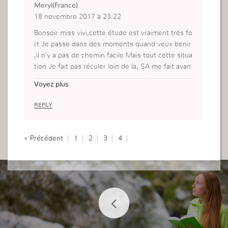
Meryl(France)
18 novembre 2017 à 23:22
Bonsoir miss vivi,cette étude est vraiment trés fo
rt Je passe dans des moments quand veux benir
,il n’y a pas de chemin facile Mais tout cette situa
tion Je fait pas réculer loin de la, SA me fait avan
cer ,comme une guerriere et glorifié le nom de m
Voyez plus
on DIEU
REPLY
« Précédent
1
2
3
4