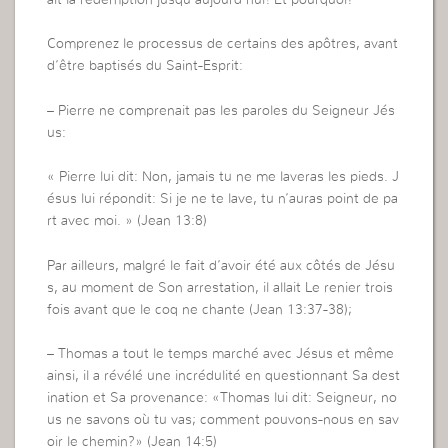
ait la rédemption jusqu’aujourd’hui! Et pourquoi?
Comprenez le processus de certains des apôtres, avant
d’être baptisés du Saint-Esprit:
– Pierre ne comprenait pas les paroles du Seigneur Jés
us:
« Pierre lui dit: Non, jamais tu ne me laveras les pieds. J
ésus lui répondit: Si je ne te lave, tu n’auras point de pa
rt avec moi. » (Jean 13:8)
Par ailleurs, malgré le fait d’avoir été aux côtés de Jésu
s, au moment de Son arrestation, il allait Le renier trois
fois avant que le coq ne chante (Jean 13:37-38);
– Thomas a tout le temps marché avec Jésus et même
ainsi, il a révélé une incrédulité en questionnant Sa dest
ination et Sa provenance: «Thomas lui dit: Seigneur, no
us ne savons où tu vas; comment pouvons-nous en sav
oir le chemin?» (Jean 14:5)