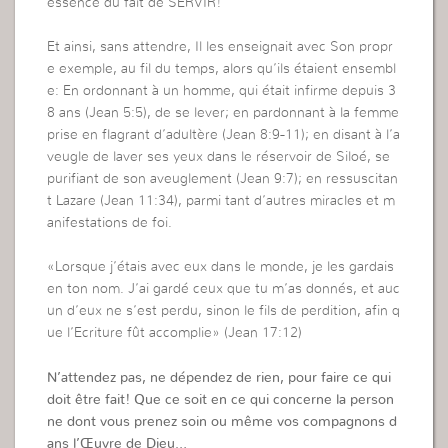
essence du fait de SERVIR!
Et ainsi, sans attendre, Il les enseignait avec Son propr
e exemple, au fil du temps, alors qu’ils étaient ensembl
e: En ordonnant à un homme, qui était infirme depuis 3
8 ans (Jean 5:5), de se lever; en pardonnant à la femme
prise en flagrant d’adultère (Jean 8:9-11); en disant à l’a
veugle de laver ses yeux dans le réservoir de Siloé, se
purifiant de son aveuglement (Jean 9:7); en ressuscitan
t Lazare (Jean 11:34), parmi tant d’autres miracles et m
anifestations de foi.
«Lorsque j’étais avec eux dans le monde, je les gardais
en ton nom. J’ai gardé ceux que tu m’as donnés, et auc
un d’eux ne s’est perdu, sinon le fils de perdition, afin q
ue l’Ecriture fût accomplie» (Jean 17:12)
N’attendez pas, ne dépendez de rien, pour faire ce qui
doit être fait! Que ce soit en ce qui concerne la person
ne dont vous prenez soin ou même vos compagnons d
ans l’Œuvre de Dieu…