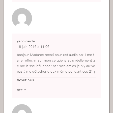
yapo carole
16 juin 2016 à 11:06
bonjour Madame merci pour cet audio car il me f
aire réfléchir sur mon ce que je suis réellement .j
e me laisse influencer par mes amies je n’y arrive
pas à me détacher d’eux même pendant ces 21 j
ours .je sais ce qu’il me reste à faire je peux plus
Voyez plus
rien laisser compromettre mon salut je vais saisir
cette opportunité en même temps je me prose tr
REPLY
op de questions si je vais recevoir l’Esprit Saint je
ne me considère même pas comme une bonne fi
lle hors beaucoup de personne trouve en moi ple
in de qualité et peu de défaut.je vais suivre mon