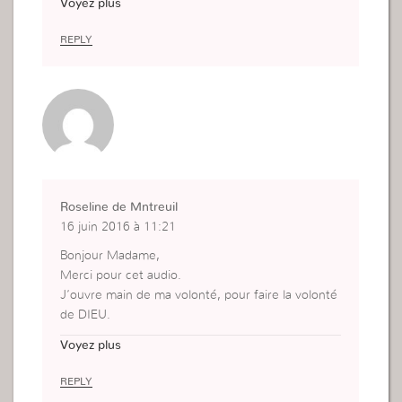
Voyez plus
REPLY
Roseline de Mntreuil
16 juin 2016 à 11:21
Bonjour Madame,
Merci pour cet audio.
J’ouvre main de ma volonté, pour faire la volonté
de DIEU.
Je dois regarder à l’intérieur de moi pour voir à q
Voyez plus
uoi je m’attache le plus et qui risque de me faire
perdre mon salut.
REPLY
Qu’est ce que je peur de perdre.