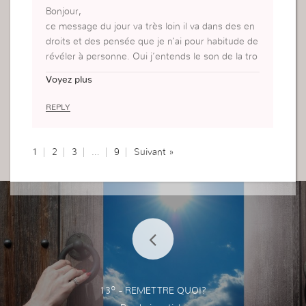
Bonjour,
ce message du jour va très loin il va dans des en
droits et des pensée que je n’ai pour habitude de
révéler à personne. Oui j’entends le son de la tro
mpette et je non je ne vais pas la laisser sonner e
Voyez plus
n vain mais je vais m’en emparer du royaume des
cieux et ce avec violence.
REPLY
Bien à vous,
1
2
3
…
9
Suivant »
13º - REMETTRE QUOI?