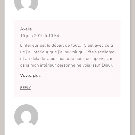
objectif définitivement.
Axelle
16 juin 2016 à 10:54
L’intérieur est le départ de tout… C’est avec ce q
ue j’ai intérieur que j’ai pu voir qui j’étais réelleme
nt au-delà de la position que nous occupons, car
dans mon intérieur personne ne vois (sauf Dieu).
J’ai décidée d’être sincère avec moi même et d’a
Voyez plus
ffronter car je sais que si je continue ainsi en éta
nt consciente de mes failles mais toujours en vou
REPLY
lant fuir je vais être perdu.