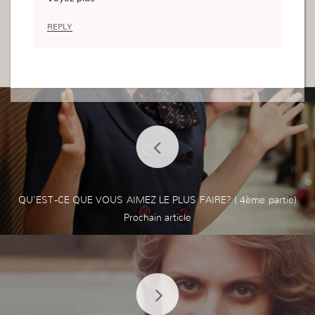
é de Dieu est devenue mon objectif, pratiquer la
Parole et chercher des âmes.
REPLY
Mais ce qui m’éloigne de Dieu et qui remplis mon
esprit ce sont les réseaux sociaux, il faut que j’arr
ête réellement car à cause de ça, je ne sais pas é
couter la voix de Dieu car mon esprit est occupé
à autre chose !
Bonne journée
Mélodie
QU'EST-CE QUE VOUS AIMEZ LE PLUS FAIRE? ( 4ème partie)