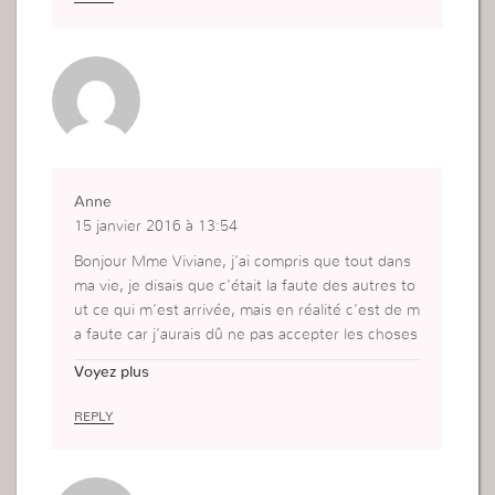
ents où je fuyais certaines questions de Dieu par
ce que je ne voulais pas assumer une situation et
encore moins en parler parce que j’avais peur ma
is depuis que je l’ai compris je m’efforce à ne plu
s fuir de ce que Dieu me montre. Merci Madame.
Anne
15 janvier 2016 à 13:54
Bonjour Mme Viviane, j’ai compris que tout dans
ma vie, je disais que c’était la faute des autres to
ut ce qui m’est arrivée, mais en réalité c’est de m
a faute car j’aurais dû ne pas accepter les choses
qui m’étais proposer, soit pour faire plaisir, soit p
Voyez plus
our me faire plaisir, soit par peur de blesser, soit
parce que j’avais peur d’avoir plus d’informations
REPLY
qui pouvais l’éclairer au lieu de rester dans le flo
u, j’aurais dû dire non à des propositions qui m’av
ais été proposé, j’aurais dû être sincère avec les