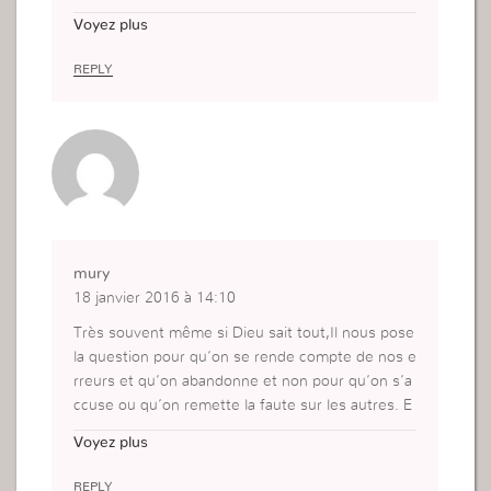
agréable de dépendre de Lui.
Voyez plus
REPLY
mury
18 janvier 2016 à 14:10
Très souvent même si Dieu sait tout,Il nous pose
la question pour qu’on se rende compte de nos e
rreurs et qu’on abandonne et non pour qu’on s’a
ccuse ou qu’on remette la faute sur les autres. E
t c’est vrai que l’on fuit souvent les questions qu
Voyez plus
e Dieu nous pose à cause de la peur, je dis plus t
ôt ce qui est déjà arrivé avec moi, il y a des mom
REPLY