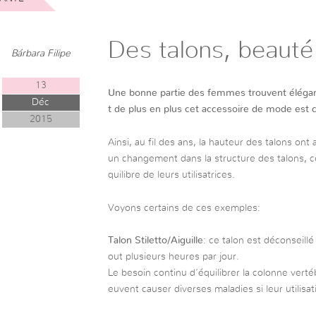
Des talons, beauté 
Bárbara Filipe
13
Une bonne partie des femmes trouvent élégant
Déc
t de plus en plus cet accessoire de mode est co
2015
Ainsi, au fil des ans, la hauteur des talons on
un changement dans la structure des talons, ce
quilibre de leurs utilisatrices.
Voyons certains de ces exemples:
Talon Stiletto/Aiguille
: ce talon est déconseil
out plusieurs heures par jour.
Le besoin continu d’équilibrer la colonne verté
euvent causer diverses maladies si leur utilisa