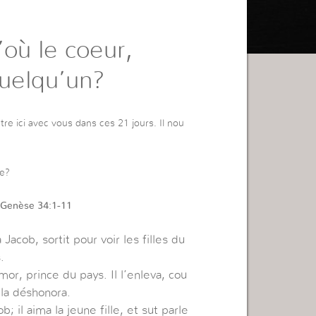
où le coeur,
uelqu’un?
être ici avec vous dans ces 21 jours. Il nou
re?
Genèse 34:1-11
 Jacob, sortit pour voir les filles du
.
or, prince du pays. Il l’enleva, cou
 la déshonora.
b; il aima la jeune fille, et sut parle