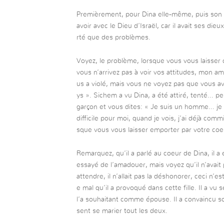
Premièrement, pour Dina elle-même, puis son pè
avoir avec le Dieu d’Israël, car il avait ses die
rté que des problèmes.
Voyez, le problème, lorsque vous vous laisser 
vous n’arrivez pas à voir vos attitudes, mon a
us a violé, mais vous ne voyez pas que vous av
ys ». Sichem a vu Dina, a été attiré, tenté… p
garçon et vous dites: « Je suis un homme… je s
difficile pour moi, quand je vois, j’ai déjà commis
sque vous vous laisser emporter par votre co
Remarquez, qu’il a parlé au coeur de Dina, il a
essayé de l’amadouer, mais voyez qu’il n’avait pas
attendre, il n’allait pas la déshonorer, ceci n’es
e mal qu’il a provoqué dans cette fille. Il a vu 
l’a souhaitant comme épouse. Il a convaincu son
sent se marier tout les deux.