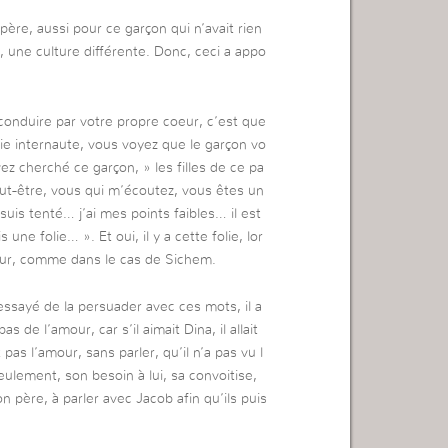
re, aussi pour ce garçon qui n’avait rien
ux, une culture différente. Donc, ceci a appo
conduire par votre propre coeur, c’est que
mie internaute, vous voyez que le garçon vo
ez cherché ce garçon, » les filles de ce pa
eut-être, vous qui m’écoutez, vous êtes un
uis tenté… j’ai mes points faibles… il est
 une folie… ». Et oui, il y a cette folie, lor
eur, comme dans le cas de Sichem.
 essayé de la persuader avec ces mots, il a
 de l’amour, car s’il aimait Dina, il allait
t pas l’amour, sans parler, qu’il n’a pas vu l
seulement, son besoin à lui, sa convoitise,
 père, à parler avec Jacob afin qu’ils puis