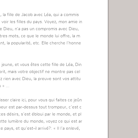
 la fille de Jacob avec Léa, qui a commis
 voir les filles du pays. Voyez, mon amie in
 de Dieu, n’a pas un compromis avec Dieu,
autres mots, ce que le monde lui offre, la m
t, la popularité, etc. Elle cherche l’honne
 jeune, et vous êtes cette fille de Léa, Din
prit, mais votre objectif ne montre pas cel
 rien avec Dieu, la preuve sont vos attitu
ys » …
isser claire ici, pour vous qui faites ce jeûn
oeur est par-dessus tout trompeur, c’est c
es désirs, s’est ébloui par le monde, et pl
cette lumière du monde, voyez ce qui est ar
 pays, et qu’est-il arrivé?: « Il l’a enlevé,