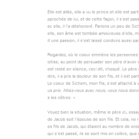
Elle est allée, elle a vu le prince et elle est par
pprochée de lui, et de cette façon, il s’est pas
ec elle, il l’a déshonoré. Parlons un peu de Si
elle, son âme est tombée amoureuse d’elle, mais
it une passion, il s’est laissé conduire aussi par
Regardez, où le coeur emmène les personnes: 
oitise, au point de persuader son père d’avoir c
est resté en silence, ceci dit, choqué. Le père 
dire, il a pris la douleur de son fils, et il est pa
Le coeur de Sichem, mon fils, s’est attaché à v
us prie. Alliez-vous avec nous; vous nous donn
s les nôtres. »
Voyez bien la situation, même le père ici, essa
de Jacob soit l’épouse de son fils. Et cela, ne
es fils de Jacob, qui étaient au nombre de on
qui s’est passé, ils se sont mis en colère, qu