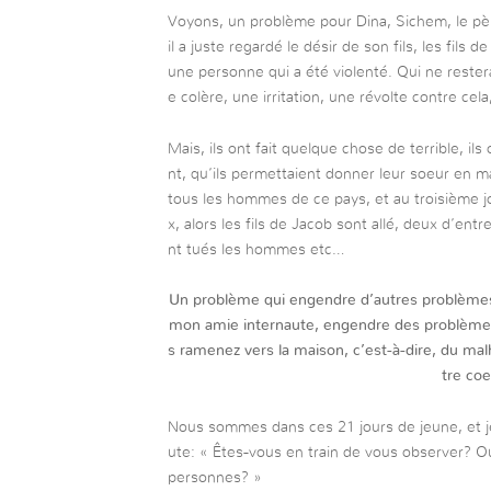
Voyons, un problème pour Dina, Sichem, le père
il a juste regardé le désir de son fils, les fils 
une personne qui a été violenté. Qui ne resterai
e colère, une irritation, une révolte contre cela,
Mais, ils ont fait quelque chose de terrible, i
nt, qu’ils permettaient donner leur soeur en mar
tous les hommes de ce pays, et au troisième jo
x, alors les fils de Jacob sont allé, deux d’ent
nt tués les hommes etc…
Un problème qui engendre d’autres problèmes
mon amie internaute, engendre des problèmes d
s ramenez vers la maison, c’est-à-dire, du malh
tre coe
Nous sommes dans ces 21 jours de jeune, et j
ute: « Êtes-vous en train de vous observer? Ou
personnes? »