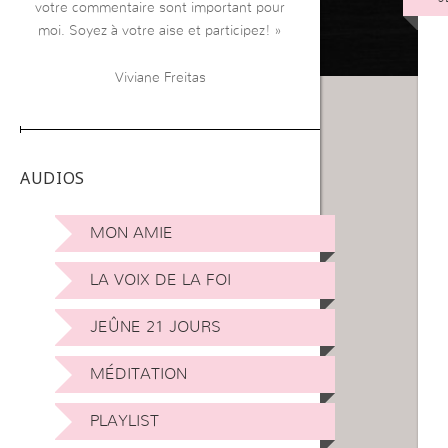
votre commentaire sont important pour
moi. Soyez à votre aise et participez! »
Viviane Freitas
AUDIOS
MON AMIE
LA VOIX DE LA FOI
JEÛNE 21 JOURS
MÉDITATION
PLAYLIST