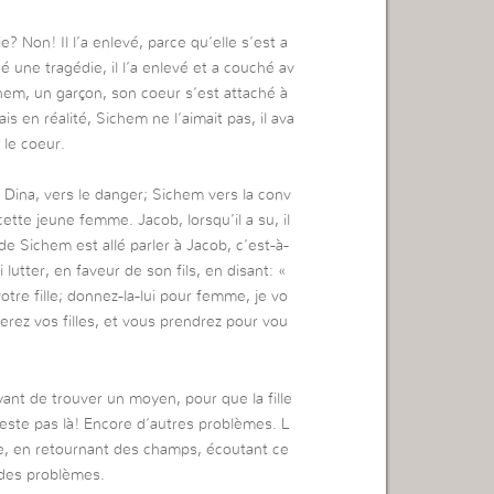
tie? Non! Il l’a enlevé, parce qu’elle s’est a
sé une tragédie, il l’a enlevé et a couché av
chem, un garçon, son coeur s’est attaché à
 en réalité, Sichem ne l’aimait pas, il ava
 le coeur.
Dina, vers le danger; Sichem vers la conv
ette jeune femme. Jacob, lorsqu’il a su, il
de Sichem est allé parler à Jacob, c’est-à-
rti lutter, en faveur de son fils, en disant: «
otre fille; donnez-la-lui pour femme, je vo
erez vos filles, et vous prendrez pour vou
yant de trouver un moyen, pour que la fille
 reste pas là! Encore d’autres problèmes. L
ze, en retournant des champs, écoutant ce
e des problèmes.