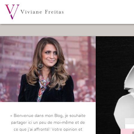
« Bienvenue dans mon Blog, je souhaite
partager ici un peu de moi-même et de
ce que j’ai affronté! Votre opinion et
J