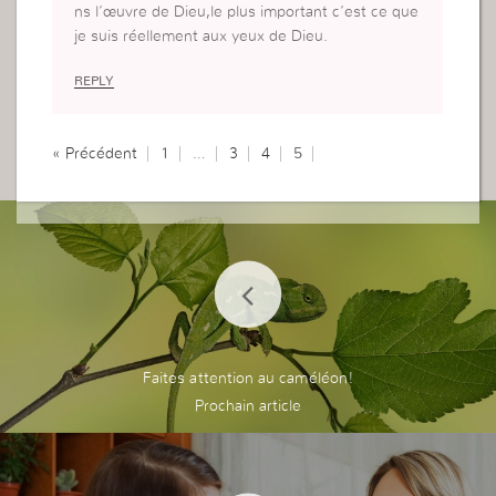
ns l’œuvre de Dieu,le plus important c’est ce que
je suis réellement aux yeux de Dieu.
REPLY
« Précédent
1
…
3
4
5
Faites attention au caméléon!