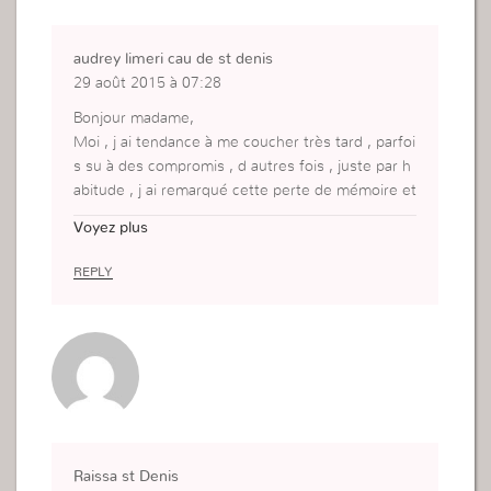
audrey limeri cau de st denis
29 août 2015 à 07:28
Bonjour madame,
Moi , j ai tendance à me coucher très tard , parfoi
s su à des compromis , d autres fois , juste par h
abitude , j ai remarqué cette perte de mémoire et
je reconnais que je dois y remédier .
Voyez plus
Merci
REPLY
Raissa st Denis