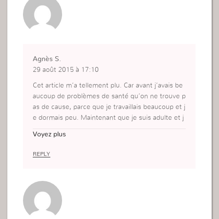
Agnès S.
29 août 2015 à 17:10
Cet article m’a tellement plu. Car avant j’avais be
aucoup de problèmes de santé qu’on ne trouve p
as de cause, parce que je travaillais beaucoup et j
e dormais peu. Maintenant que je suis adulte et j
e prends soin de moi et je dors bien les problèm
Voyez plus
es de santé commencent à diminuer et à partir. J
e suis ravie et je continuerai à appliquer vos cons
REPLY
eils. Soyez bénie Madame!