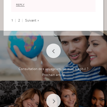
ent donner !
REPLY
Merci
1
2
Suivant »
Consultation des voyageurs, de quoi s'agit-il ?