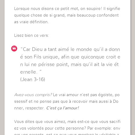
Lorsque nous disons ce petit mot, on soupire! Il signifie
quelque chose de si grand, mais beaucoup confondent
as vraie définition.
Lisez bien ce vers:
“Car Dieu a tant aimé le monde qu’il a donn
é son Fils unique, afin que quiconque croit e
n lui ne périsse point, mais qu’il ait la vie ét
ernelle. ”
(Jean 3-16)
Avez-vous compris?
Le vrai amour n’est pas égoïste, po
ssessif et ne pense pas que à recevoir mais aussi à Do
nner, respecter.
C’est ça l’amour!
Vous dites que vous aimez, mais est-ce que vous sacrifi
ez vos volontés pour cette personne? Par exemple: env
ers vos parents, est-ce que vous montrez le véritable a