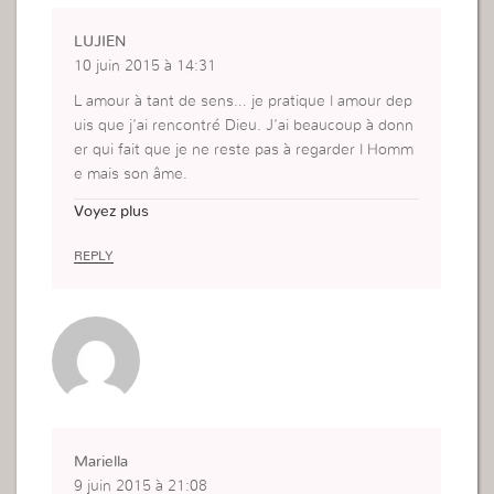
LUJIEN
10 juin 2015 à 14:31
L amour à tant de sens… je pratique l amour dep
uis que j’ai rencontré Dieu. J’ai beaucoup à donn
er qui fait que je ne reste pas à regarder l Homm
e mais son âme.
Vis à vis de mes enfants et de mon mari je ne me
Voyez plus
surais pas cet amour. Je l utilisais de manière err
onée en étant trop sentimental. Je suis en train d
REPLY
onc d apprendre avec les enseignements de Die
u.
Cet article me fait beaucoup réfléchir et je deman
de à Dieu de me guider pour utiliser l amour que
j’ai au – dedans de moi correctement.
Mariella
9 juin 2015 à 21:08