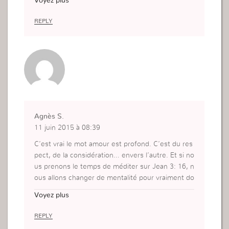
Voyez plus
en ai la preuve il a donné son fils unique pour no
us sauver. Dieu est merveilleux !
REPLY
Agnès S.
11 juin 2015 à 08:39
C’est vrai le mot amour est profond. C’est du res
pect, de la considération… envers l’autre. Et si no
us prenons le temps de méditer sur Jean 3: 16, n
ous allons changer de mentalité pour vraiment do
nner à Dieu et aux autres sans intérêt. Cela nous
Voyez plus
permettra aussi de dominer la haine, la rancune e
t le mépris de nos prochains. Dès maintenant je v
REPLY
ais méditer souvent sur ce verset pour que je pui