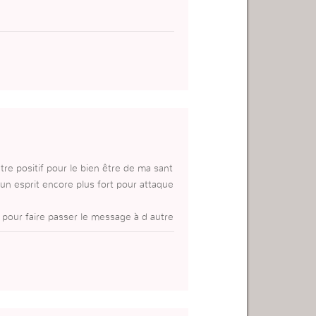
 c’est parce que :
 positive.
être positif pour le bien être de ma sant
un esprit encore plus fort pour attaque
pour faire passer le message à d autre
les et qui pense qu elles sont nées pour
e jour pour ses objectifs. Mais je relèv
ois faire et suis hésitante à prendre qu
dois travailler et être positive en tout