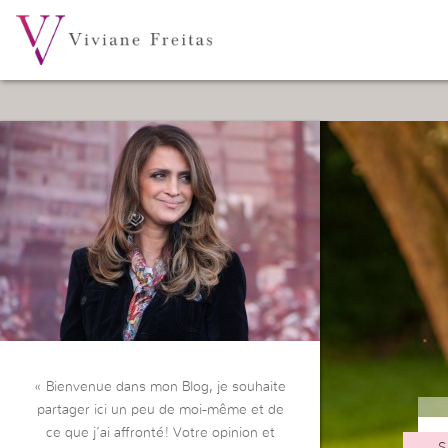
« Bienvenue dans mon Blog, je souhaite
partager ici un peu de moi-même et de
ce que j’ai affronté! Votre opinion et
S