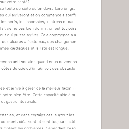
 sur votre santé?
e toute de suite qu’on devra faire un gra
s qui arriveront et on commence à souffr
, les nerfs, les insomnies, le stress et dans
fait de ne pas bien dormir, on est toujours
out qui puisse arriver. Cela commence a a
er des ulcères à l’estomac, des changemen
èmes cardiaques et la liste est longue.
venons anti-sociales quand nous devenons
x côtés de quelqu’un qui voit des obstacle
e et arrive à gérer de la meilleur façon l’i
notre bien-être. Cette capacité aide à pr
t gastrointestinale.
obstacles, et dans certains cas, surtout les
oduisent, idéalisent et sont toujours actif
 multiplient les problèmes. Cependant lorsq