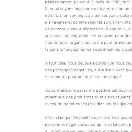
Mais comment peuvent-ils avoir de l’influence
Si nous voyons beaucoup de barrières, on pens
nd effort, on commence à penser aux problème
ir à l’avance et comme résultat surgit l’anxiété
de nombreux cas la dépression. À son tour, le 
anxieuses ou angoissées et en ayant peur de t
ffecter notre organisme, ce qui peut provoqu
ts dans le fonctionnement des intestins, probl
A tout cela, nous devons ajoutés que nous de
des personnes négatives, qui arrive à vivre au
s en tout et pour qui tout est compliqué?
Au contraire une personne positive est équilibré
mpact que nos problèmes quotidiens causent à 
evenir de nombreuses maladies neurologiques e
C’est clair que les positifs doit faire face aux 
personnes négatives parce qu’ils se lancent, pr
s, ils ont une vie bien chargée, et dès lors se