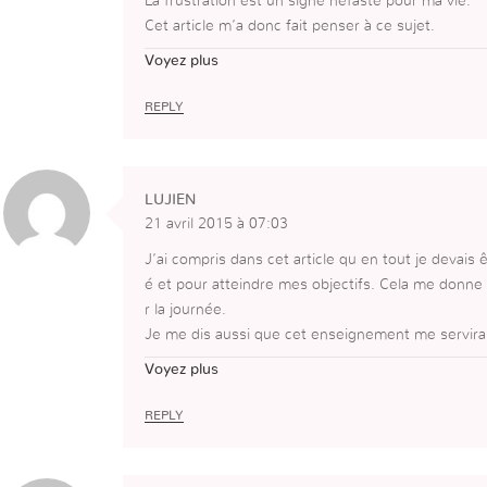
La frustration est un signe néfaste pour ma vie.
Cet article m’a donc fait penser à ce sujet.
Si les choses n’arrivent pas comme je le souhaite,
Voyez plus
*soit ce n’était pas le bon moment,
*soit ce n’était pas bénéfique pour moi.
REPLY
Je vais donc garder cette pensée de toujours être
LUJIEN
21 avril 2015 à 07:03
J’ai compris dans cet article qu en tout je devais 
é et pour atteindre mes objectifs. Cela me donne 
r la journée.
Je me dis aussi que cet enseignement me servira 
s personnes qui passent par des situations diffici
Voyez plus
souffrir et qui ne se projettent pas dans l avenir.
Je suis une femme très positive et qui lutte chaqu
REPLY
e que je n’ai pas la conviction des choses que je d
elques initiatives par moment. Donc c’est là que je 
e circonstance.