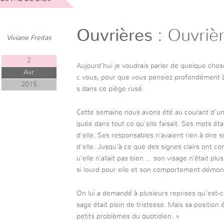
Ouvrières
: Ouvriè
Viviane Freitas
2
Aujourd’hui je voudrais parler de quelque chos
Avr
c vous, pour que vous pensiez profondément à
2015
s dans ce piège rusé.
Cette semaine nous avons été au courant d’une 
quée dans tout ce qu’elle faisait. Ses mots étai
d’elle. Ses responsables n’avaient rien à dire sur
d’elle. Jusqu’à ce que des signes clairs ont c
u’elle n’allait pas bien … son visage n’était pl
si lourd pour elle et son comportement démontr
On lui a demandé à plusieurs reprises qu’est-ce
sage était plein de tristesse. Mais sa position 
petits problèmes du quotidien. »