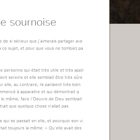
re sournoise
e de si sérieux que j’aimerais partager ave
 ce sujet, et pour que vous ne tombiez pa
personne qui était très utile et très appli
ent sereins et elle semblait être très sûre
 elle, au contraire, ils parlaient très bien
ommencé à apparaitre et qui démontrait q
us le même, faire l’Oeuvre de Dieu semblait
ait que quelque chose n’allait pas.
 qui se passait en elle, et pourquoi son vi
était toujours la même: « Qu’elle avait des