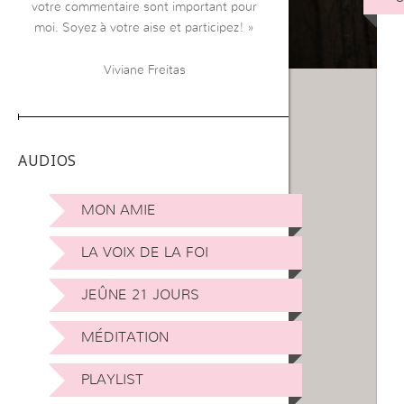
votre commentaire sont important pour
moi. Soyez à votre aise et participez! »
Viviane Freitas
AUDIOS
MON AMIE
LA VOIX DE LA FOI
JEÛNE 21 JOURS
MÉDITATION
PLAYLIST