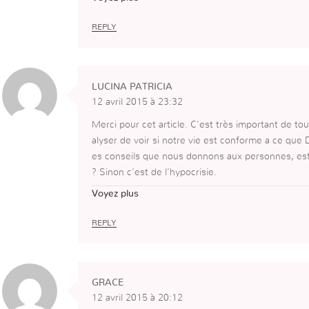
etre plus pres de lui toujours etre baptiser du Sain
cela est la base de tout! Des le depart ! Le Saint E
REPLY
LUCINA PATRICIA
12 avril 2015 à 23:32
Merci pour cet article. C’est très important de to
alyser de voir si notre vie est conforme a ce qu
es conseils que nous donnons aux personnes, est
? Sinon c’est de l’hypocrisie.
Je suis préoccupée par mon salut, pour moi c’est 
Voyez plus
mes que Dieu me confie. Les responsabilités qu’en 
e, mais mon salut est mon objectif principal. Ce
REPLY
suis-je à l’intérieur, suis-je sincère avec moi-mê
rd’hui est oui, parce que je suis guidée par le Sai
vie à 100 %. C’est le choix que j’ai fait quand je
GRACE
t que je voulais une chose changer de vie, change
12 avril 2015 à 20:12