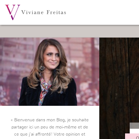
« Bienvenue dans mon Blog, je souhaite
partager ici un peu de moi-même et de
ce que j’ai affronté! Votre opinion et
O